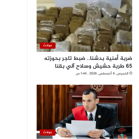
حوادث
ضربة أمنية بدشنا.. ضبط تاجر بحوزته
65 طربة حشيش وسلاح آلي بقنا
الخميس, 6 أغسطس, 2026 , 1:44 ص
حوادث