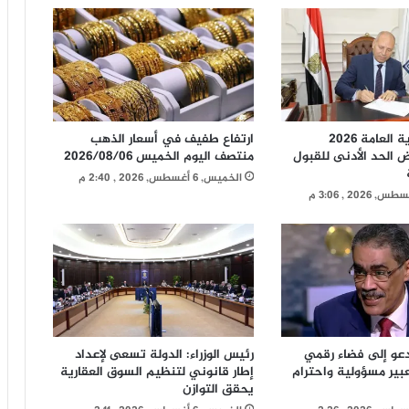
غزة من سيناريو «الوصاية الدائمة»
والتفكيك؟
نموذج محاكاة و نصائح مهمة لطلاب
التأهيل العسكري بكفر الشيخ لإجتياز اختبار
السمات
تنسيق الثانوية العامة 2026
ارتفاع طفيف في أسعار الذهب
د. راشد الشاشاني يكتب: هروب سبتة أم
ض الحد الأدنى للقبول
منتصف اليوم الخميس 2026/08/06
هروب غيرها
الخميس, 6 أغسطس, 2026 , 2:40 م
شريف عبد القادر يكتب: ستظل مصر
شامخة بإذن الله تعالى
د. ناجح إبراهيم يكتب: حينما يتألق
المصريون
تدعو إلى فضاء رقمي
رئيس الوزراء: الدولة تسعى لإعداد
عبير مسؤولية واحترام
إطار قانوني لتنظيم السوق العقارية
يحقق التوازن