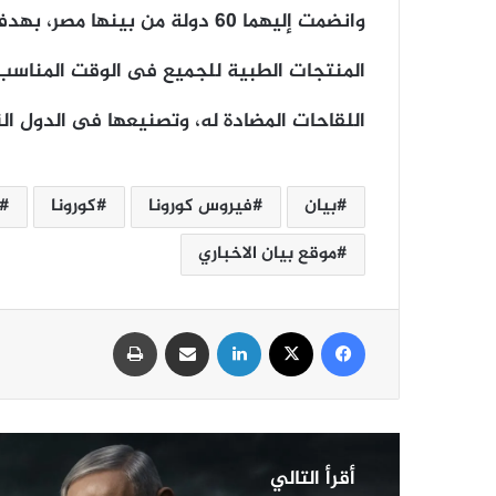
وانضمت إليهما ٦٠ دولة من بينه
المنتجات الطبية للجميع فى الوقت المناسب و
اللقاحات المضادة له، وتصنيعها فى الدول الن
بيان
فيروس كورونا
كورونا
موقع بيان الاخباري
فيسبوك
‫X
لينكدإن
مشاركة عبر البريد
طباعة
أقرأ التالي