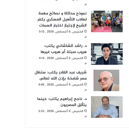
م
نموذج محاكاة و نصائح مهمة
لطلاب التأهيل العسكري بكفر
الشيخ لإجتياز اختبار السمات
الخميس, 6 أغسطس, 2026 , 5:12
م
د. راشد الشاشاني يكتب:
هروب سبتة أم هروب غيرها
الخميس, 6 أغسطس, 2026 , 4:14
م
شريف عبد القادر يكتب: ستظل
مصر شامخة بإذن الله تعالى
الخميس, 6 أغسطس, 2026 , 4:06
م
د. ناجح إبراهيم يكتب: حينما
يتألق المصريون
الخميس, 6 أغسطس, 2026 , 3:53
م