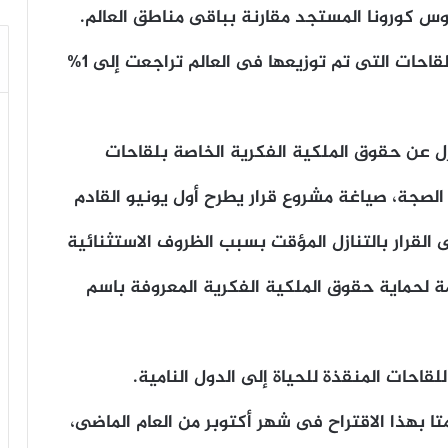
وس كورونا المستجد مقارنة بباقى مناطق العالم.
وأوضح البيان أن نصيب إفريقيا من جرعات اللقاحات التى تم توزيعها فى العالم تراجعت إلى 1%
زل عن حقوق الملكية الفكرية الخاصة بلقاحات
صجة، صياغة مشروع قرار يطرح أول يونيو القادم
ى القرار بالتنازل المؤقت بسبب الظروف الاستثنائية
ة لحماية حقوق الملكية الفكرية المعروفة باسم
قاحات المنقذة للحياة إلى الدول النامية.
ا بهذا الاقتراح فى شهر أكتوبر من العام الماضى،
طموح ترامب ومناورة نتنياهو.. من يحمي
غزة من سيناريو «الوصاية الدائمة»