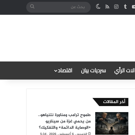
كدإن
‫YouTube
انستقرام
ملخص الموقع RSS
الوضع المظلم
بحث
عن
ات الرأي
سرديات بيان
اقتصاد
أخر المقالات
طموح ترامب ومناورة نتنياهو..
من يحمي غزة من سيناريو
«الوصاية الدائمة» والتفكيك؟
الخميس, 6 أغسطس, 2026 , 5:34