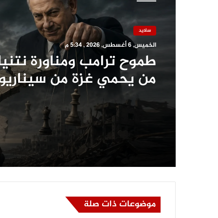
سلايد
سلايد
الخميس, 6 أغسطس, 2026 , 5:12 م
الخميس, 6 أغسطس, 2026 , 5:34 م
نموذج محاكاة و نصائح مه
لطلاب التأهيل العسكري ب
الشيخ لإجتياز اختبار السم
طموح ترامب ومناورة نتنيا
من يحمي غزة من سيناريو
«الوصاية الدائمة» والتفك
موضوعات ذات صلة