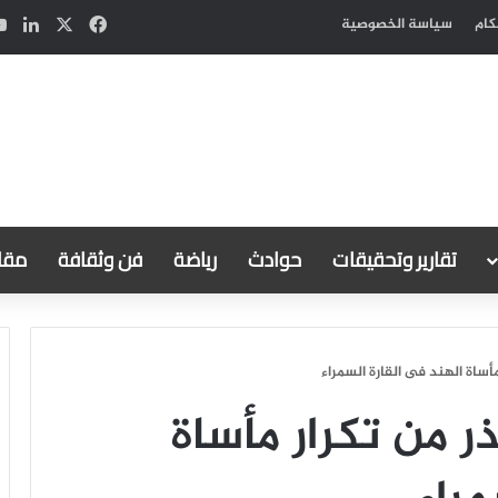
‫X
فيسبوك
لين
كام
سياسة الخصوصية
تقارير وتحقيقات
حوادث
رياضة
فن وثقافة
مقال
أساة الهند فى القارة السمراء
ر من تكرار مأساة