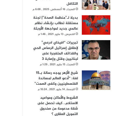
التكافل
السبت, 16 أغسطس, 2025 , 6:08 م
بديلا لـ”منظمة الصحة”| لجنة
مستقلة تطالب بإنشاء نظام
عالمي جديد لمواجهة الأوبئة
الخميس, 13 مايو, 2021 , 1:46 م
تبريرات “افيخاي ادرعي”
لإطلاق إسرائيل الرصاص الحي
والقذائف المتفجرة على
لبنانيين وقتل وإصابة 3
السبت, 15 مايو, 2021 , 1:29 م
شيخ الأزهر يوجه رسالة بـ15
لغة: “أدعو العالم لمساندة
الفلسطينيين وكفى الصمت”
الجمعة, 14 مايو, 2021 , 10:24 م
الشروط والأماكن ومواعيد
الاستلام.. كيف تحصل على
شقة مدعومة من صندوق
التمويل العقاري ؟