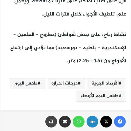
س) على أغلب الأنحاء على فترات متقطعة، ويعمل
على تلطيف الأجواء خلال فترات الليل.
​نشاط رياح: على بعض شواطئ (مطروح – العلمين –
الإسكندرية – بلطيم – بورسعيد) مما يؤدي إلى ارتفاع
الأمواج من (1.5 – 2.25) متر.
الأرصاد الجوية
درجات الحرارة
طقس اليوم
طقس اليوم الأربعاء
فيسبوك
‫X
لينكدإن
واتساب
مشاركة عبر البريد
طباعة