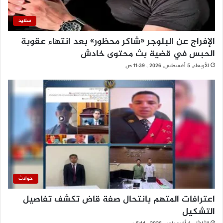
سلايد
الإفراج عن البلوجر «شاكر محظور» بعد انتهاء عقوبة
الحبس في قضية بث محتوى خادش
الأربعاء, 5 أغسطس, 2026 , 11:39 ص
حوادث
اعترافات المتهم بانتحال صفة قاض تكشف تفاصيل
التشكيل