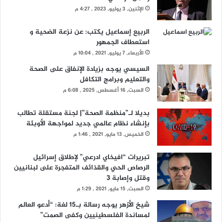
الإثنين, 3 يوليو, 2023 , 4:27 م
الربيع إسماعيل يكتب: عن نزعة الضحية و
استعطاف الجمهور
الأربعاء, 7 يوليو, 2021 , 10:04 م
السيسي يوجه بزيادة الإنفاق على الصحة
والتعليم وبرامج التكافل
السبت, 16 أغسطس, 2025 , 6:08 م
بديلا لـ”منظمة الصحة”| لجنة مستقلة تطالب
بإنشاء نظام عالمي جديد لمواجهة الأوبئة
الخميس, 13 مايو, 2021 , 1:46 م
تبريرات “افيخاي ادرعي” لإطلاق إسرائيل
الرصاص الحي والقذائف المتفجرة على لبنانيين
وقتل وإصابة 3
السبت, 15 مايو, 2021 , 1:29 م
شيخ الأزهر يوجه رسالة بـ15 لغة: “أدعو العالم
لمساندة الفلسطينيين وكفى الصمت”