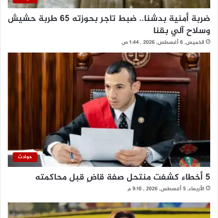
ضربة أمنية بدشنا.. ضبط تاجر بحوزته 65 طربة حشيش
وسلاح آلي بقنا
الخميس, 6 أغسطس, 2026 , 1:44 ص
حوادث
5 أخطاء كشفت منتحل صفة قاضٍ قبل محاكمته
الأربعاء, 5 أغسطس, 2026 , 9:10 م