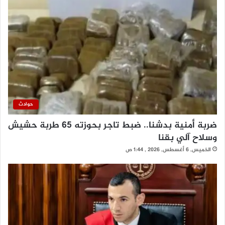
حوادث
ضربة أمنية بدشنا.. ضبط تاجر بحوزته 65 طربة حشيش
وسلاح آلي بقنا
الخميس, 6 أغسطس, 2026 , 1:44 ص