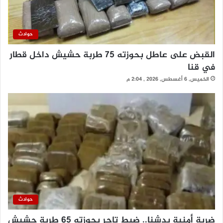
حوادث
القبض على عاطل بحوزته 75 طربة حشيش داخل قطار
في قنا
الخميس, 6 أغسطس, 2026 , 2:04 م
حوادث
ضربة أمنية بدشنا.. ضبط تاجر بحوزته 65 طربة حشيش