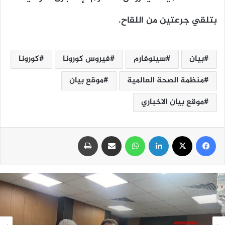
بتلقي جرعتين من اللقاح.
بيان
سينوفارم
فيروس كورونا
كورونا
منظمة الصحة العالمية
موقع بيان
موقع بيان الاخباري
فيسبوك
‫X
لينكدإن
واتساب
مشاركة عبر البريد
طباعة
سلايد