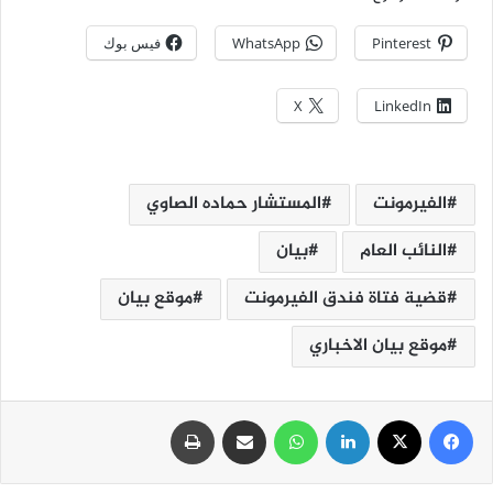
Pinterest
WhatsApp
فيس بوك
X
LinkedIn
الفيرمونت
المستشار حماده الصاوي
النائب العام
بيان
قضية فتاة فندق الفيرمونت
موقع بيان
موقع بيان الاخباري
فيسبوك
‫X
لينكدإن
واتساب
مشاركة عبر البريد
طباعة