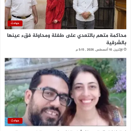
حوادث
محاكمة متهم بالتعدي على طفلة ومحاولة فقء عينها
بالشرقية
الإثنين, 10 أغسطس, 2026 , 5:15 م
حوادث