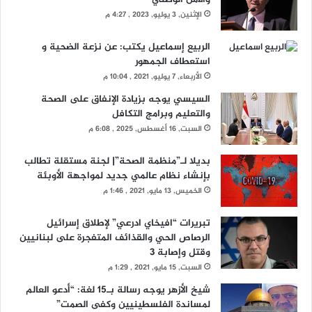
الإثنين, 3 يوليو, 2023 , 4:27 م
الربيع إسماعيل يكتب: عن نزعة الضحية و
استعطاف الجمهور
الأربعاء, 7 يوليو, 2021 , 10:04 م
السيسي يوجه بزيادة الإنفاق على الصحة
والتعليم وبرامج التكافل
السبت, 16 أغسطس, 2025 , 6:08 م
بديلا لـ”منظمة الصحة”| لجنة مستقلة تطالب
بإنشاء نظام عالمي جديد لمواجهة الأوبئة
الخميس, 13 مايو, 2021 , 1:46 م
تبريرات “افيخاي ادرعي” لإطلاق إسرائيل
الرصاص الحي والقذائف المتفجرة على لبنانيين
وقتل وإصابة 3
السبت, 15 مايو, 2021 , 1:29 م
شيخ الأزهر يوجه رسالة بـ15 لغة: “أدعو العالم
لمساندة الفلسطينيين وكفى الصمت”