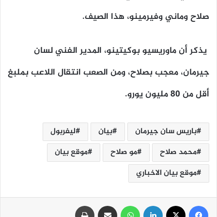
صلاح وماني وفيرمينو، هذا الصيف.
يذكر أن ماوريسيو بوكيتينو، المدير الفني لسان
جيرمان، معجب بصلاح، ومن الصعب انتقال اللاعب بملبغ
أقل من 80 مليون يورو.
باريس سان جيرمان
بيان
ليفربول
محمد صلاح
مو صلاح
موقع بيان
موقع بيان الاخباري
فيسبوك
‫X
لينكدإن
واتساب
مشاركة عبر البريد
طباعة