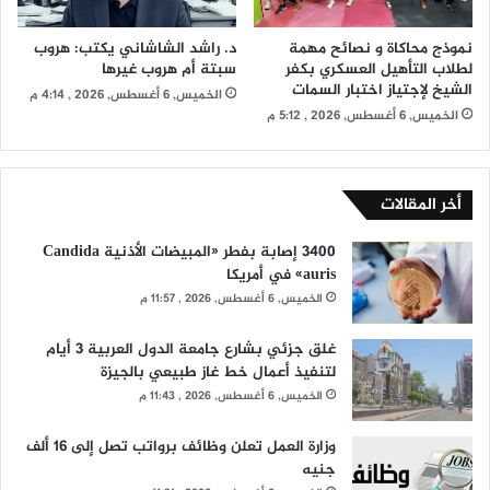
نموذج محاكاة و نصائح مهمة
د. راشد الشاشاني يكتب: هروب
لطلاب التأهيل العسكري بكفر
سبتة أم هروب غيرها
الشيخ لإجتياز اختبار السمات
الخميس, 6 أغسطس, 2026 , 4:14 م
الخميس, 6 أغسطس, 2026 , 5:12 م
أخر المقالات
3400 إصابة بفطر «المبيضات الأذنية Candida
auris» في أمريكا
الخميس, 6 أغسطس, 2026 , 11:57 م
غلق جزئي بشارع جامعة الدول العربية 3 أيام
لتنفيذ أعمال خط غاز طبيعي بالجيزة
الخميس, 6 أغسطس, 2026 , 11:43 م
وزارة العمل تعلن وظائف برواتب تصل إلى 16 ألف
جنيه