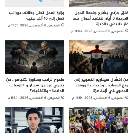
غلق جزئي بشارع جامعة الدول
وزارة العمل تعلن وظائف برواتب
العربية 3 أيام لتنفيذ أعمال خط
تصل إلى 16 ألف جنيه
غاز طبيعي بالجيزة
الخميس, 6 أغسطس, 2026 , 11:31 م
الخميس, 6 أغسطس, 2026 , 11:43 م
من إفشال سيناريو التهجير إلى
طموح ترامب ومناورة نتنياهو.. من
منع الوصاية.. محددات الموقف
يحمي غزة من سيناريو «الوصاية
المصري في أزمة غزة
الدائمة» والتفكيك؟
الخميس, 6 أغسطس, 2026 , 11:19 م
الخميس, 6 أغسطس, 2026 , 5:34 م