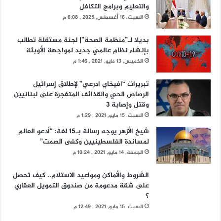
والتعليم وبرامج التكافل
السبت, 16 أغسطس, 2025 , 6:08 م
بديلا لـ”منظمة الصحة”| لجنة مستقلة تطالب
بإنشاء نظام عالمي جديد لمواجهة الأوبئة
الخميس, 13 مايو, 2021 , 1:46 م
تبريرات “افيخاي ادرعي” لإطلاق إسرائيل
الرصاص الحي والقذائف المتفجرة على لبنانيين
وقتل وإصابة 3
السبت, 15 مايو, 2021 , 1:29 م
شيخ الأزهر يوجه رسالة بـ15 لغة: “أدعو العالم
لمساندة الفلسطينيين وكفى الصمت”
الجمعة, 14 مايو, 2021 , 10:24 م
الشروط والأماكن ومواعيد الاستلام.. كيف تحصل
على شقة مدعومة من صندوق التمويل العقاري
؟
السبت, 15 مايو, 2021 , 12:49 م