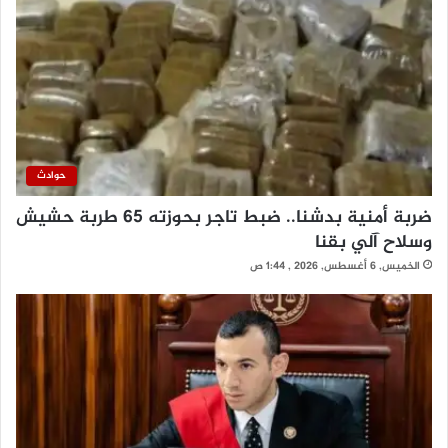
حوادث
ضربة أمنية بدشنا.. ضبط تاجر بحوزته 65 طربة حشيش
وسلاح آلي بقنا
الخميس, 6 أغسطس, 2026 , 1:44 ص