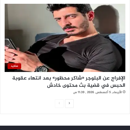
سلايد
الإفراج عن البلوجر «شاكر محظور» بعد انتهاء عقوبة
الحبس في قضية بث محتوى خادش
الأربعاء, 5 أغسطس, 2026 , 11:39 ص
ا
ا
ل
ل
ص
ص
ف
ف