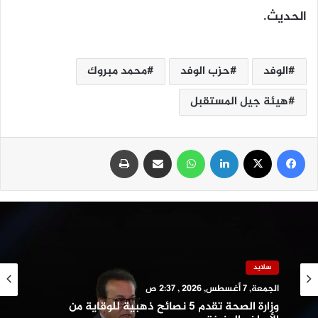
الحديث.
الوفد
حزب الوفد
محمد مبروك
هيئة جيل المستقبل
فيسبوك
‫X
لينكدإن
واتساب
مشاركة عبر البريد
طباعة
تقارير وتحقيقات
الجمعة, 7 أغسطس, 2026 , 2:25 ص
سلايد
متهم بقتل والده وطعن والدته وشقيقه.. هل
الجمعة, 7 أغسطس, 2026 , 2:37 ص