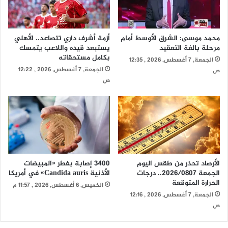
محمد موسى: الشرق الأوسط أمام
أزمة أشرف داري تتصاعد.. الأهلي
مرحلة بالغة التعقيد
يستبعد قيده واللاعب يتمسك
بكامل مستحقاته
الجمعة, 7 أغسطس, 2026 , 12:35
الجمعة, 7 أغسطس, 2026 , 12:22
ص
ص
الأرصاد تحذر من طقس اليوم
3400 إصابة بفطر «المبيضات
الجمعة 2026/0807.. درجات
الأذنية Candida auris» في أمريكا
الحرارة المتوقعة
الخميس, 6 أغسطس, 2026 , 11:57 م
الجمعة, 7 أغسطس, 2026 , 12:16
ص