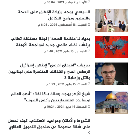
الأربعاء, 7 يوليو, 2021 , 10:04 م
السيسي يوجه بزيادة الإنفاق على الصحة
والتعليم وبرامج التكافل
السبت, 16 أغسطس, 2025 , 6:08 م
بديلا لـ”منظمة الصحة”| لجنة مستقلة تطالب
بإنشاء نظام عالمي جديد لمواجهة الأوبئة
الخميس, 13 مايو, 2021 , 1:46 م
تبريرات “افيخاي ادرعي” لإطلاق إسرائيل
الرصاص الحي والقذائف المتفجرة على لبنانيين
وقتل وإصابة 3
السبت, 15 مايو, 2021 , 1:29 م
شيخ الأزهر يوجه رسالة بـ15 لغة: “أدعو العالم
لمساندة الفلسطينيين وكفى الصمت”
الجمعة, 14 مايو, 2021 , 10:24 م
الشروط والأماكن ومواعيد الاستلام.. كيف تحصل
على شقة مدعومة من صندوق التمويل العقاري
؟