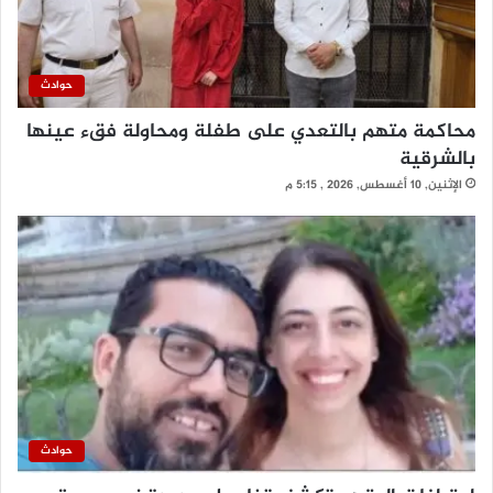
حوادث
محاكمة متهم بالتعدي على طفلة ومحاولة فقء عينها
بالشرقية
الإثنين, 10 أغسطس, 2026 , 5:15 م
حوادث