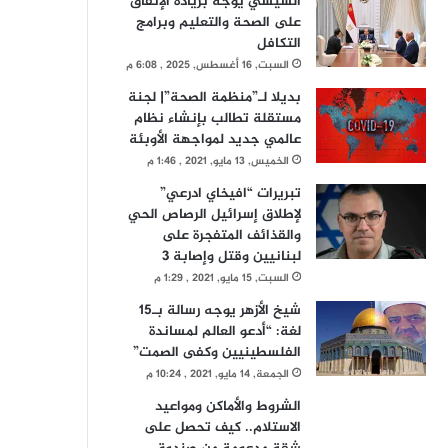
السيسي يوجه بزيادة الإنفاق
على الصحة والتعليم وبرامج
التكافل
السبت, 16 أغسطس, 2025 , 6:08 م
بديلا لـ”منظمة الصحة”| لجنة
مستقلة تطالب بإنشاء نظام
عالمي جديد لمواجهة الأوبئة
الخميس, 13 مايو, 2021 , 1:46 م
تبريرات “افيخاي ادرعي”
لإطلاق إسرائيل الرصاص الحي
والقذائف المتفجرة على
لبنانيين وقتل وإصابة 3
السبت, 15 مايو, 2021 , 1:29 م
شيخ الأزهر يوجه رسالة بـ15
لغة: “أدعو العالم لمساندة
الفلسطينيين وكفى الصمت”
الجمعة, 14 مايو, 2021 , 10:24 م
الشروط والأماكن ومواعيد
الاستلام.. كيف تحصل على