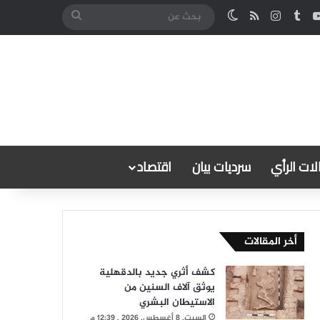
كدإن
‫YouTube
انستقرام
ملخص الموقع RSS
الوضع المظلم
بحث
عن
ات الرأي
سرديات بيان
اقتصاد
أخر المقالات
كشف أثري جديد بالدقهلية
يوثق آلاف السنين من
الاستيطان البشري
السبت, 8 أغسطس, 2026 , 12:39 م