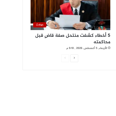
حوادث
5 أخطاء كشفت منتحل صفة قاضٍ قبل
محاكمته
الأربعاء, 5 أغسطس, 2026 , 9:10 م
ا
ا
ل
ل
ص
ص
ف
ف
ح
ح
ة
ة
ا
ا
ل
ل