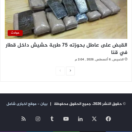
حوادث
القبض على عاطل بحوزته 75 طربة حشيش داخل قطار
في قنا
الخميس, 6 أغسطس, 2026 , 2:04 م
ا
ا
ل
ل
ص
ص
ف
ف
© حقوق النشر 2026، جميع الحقوق محفوظة |
بيان - موقع اخبارى شامل
ح
ح
ة
ة
‫X
فيسبوك
لينكدإن
‫YouTube
انستقرام
ملخص
ا
ا
ل
ل