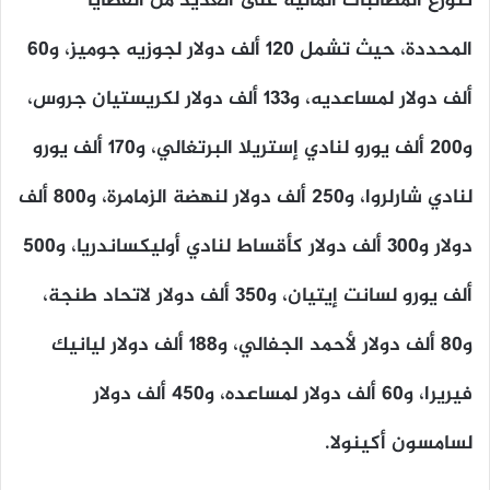
تتوزع المطالبات المالية على العديد من القضايا
المحددة، حيث تشمل 120 ألف دولار لجوزيه جوميز، و60
ألف دولار لمساعديه، و133 ألف دولار لكريستيان جروس،
و200 ألف يورو لنادي إستريلا البرتغالي، و170 ألف يورو
لنادي شارلروا، و250 ألف دولار لنهضة الزمامرة، و800 ألف
دولار و300 ألف دولار كأقساط لنادي أوليكساندريا، و500
ألف يورو لسانت إيتيان، و350 ألف دولار لاتحاد طنجة،
و80 ألف دولار لأحمد الجفالي، و188 ألف دولار ليانيك
فيريرا، و60 ألف دولار لمساعده، و450 ألف دولار
لسامسون أكينولا.