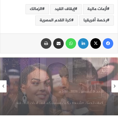
أزمات مالية
إيقاف القيد
الزمالك
رخصة أفريقيا
كرة القدم المصرية
فيسبوك
‫X
لينكدإن
واتساب
مشاركة عبر البريد
طباعة
سلايد
الأحد, 9 أغسطس, 2026 , 3:05 م
كريستيانو رونالدو وجورجينا يستعدان لـ«عرس
القرن» في ماديرا.. حفل أسطوري وتفاصيل تكشف
لأول مرة