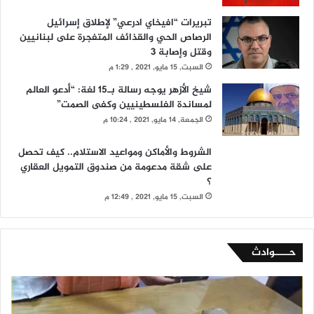
تبريرات “افيخاي ادرعي” لإطلاق إسرائيل
الرصاص الحي والقذائف المتفجرة على لبنانيين
وقتل وإصابة 3
السبت, 15 مايو, 2021 , 1:29 م
شيخ الأزهر يوجه رسالة بـ15 لغة: “أدعو العالم
لمساندة الفلسطينيين وكفى الصمت”
الجمعة, 14 مايو, 2021 , 10:24 م
الشروط والأماكن ومواعيد الاستلام.. كيف تحصل
على شقة مدعومة من صندوق التمويل العقاري
؟
السبت, 15 مايو, 2021 , 12:49 م
حــــوادث