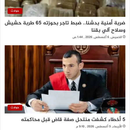
حوادث
ضربة أمنية بدشنا.. ضبط تاجر بحوزته 65 طربة حشيش
وسلاح آلي بقنا
الخميس, 6 أغسطس, 2026 , 1:44 ص
حوادث
5 أخطاء كشفت منتحل صفة قاضٍ قبل محاكمته
الأربعاء, 5 أغسطس, 2026 , 9:10 م