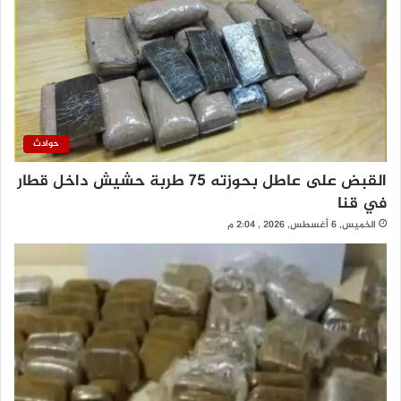
حوادث
القبض على عاطل بحوزته 75 طربة حشيش داخل قطار
في قنا
الخميس, 6 أغسطس, 2026 , 2:04 م