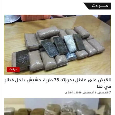
حــــوادث
حوادث
القبض على عاطل بحوزته 75 طربة حشيش داخل قطار
في قنا
الخميس, 6 أغسطس, 2026 , 2:04 م