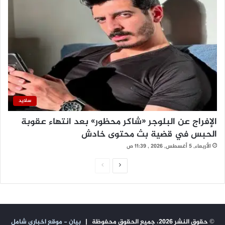
سلايد
الإفراج عن البلوجر «شاكر محظور» بعد انتهاء عقوبة
الحبس في قضية بث محتوى خادش
الأربعاء, 5 أغسطس, 2026 , 11:39 ص
ا
ا
ل
ل
ص
ص
ف
ف
© حقوق النشر 2026، جميع الحقوق محفوظة |
بيان - موقع اخبارى شامل
ح
ح