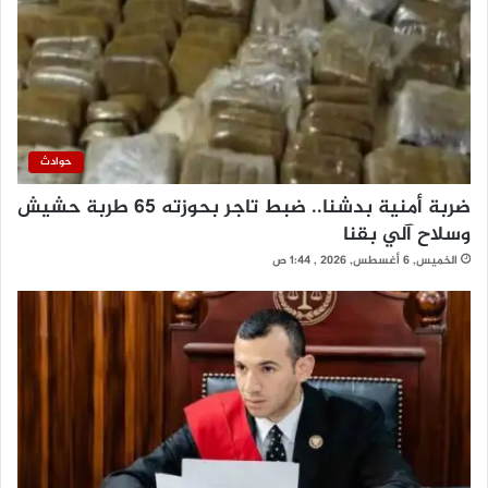
حوادث
ضربة أمنية بدشنا.. ضبط تاجر بحوزته 65 طربة حشيش
وسلاح آلي بقنا
الخميس, 6 أغسطس, 2026 , 1:44 ص