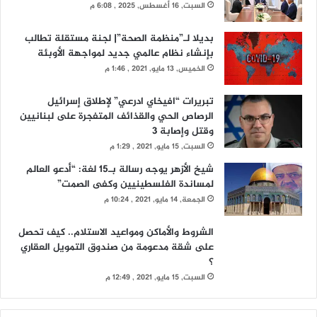
السبت, 16 أغسطس, 2025 , 6:08 م
بديلا لـ”منظمة الصحة”| لجنة مستقلة تطالب
بإنشاء نظام عالمي جديد لمواجهة الأوبئة
الخميس, 13 مايو, 2021 , 1:46 م
تبريرات “افيخاي ادرعي” لإطلاق إسرائيل
الرصاص الحي والقذائف المتفجرة على لبنانيين
وقتل وإصابة 3
السبت, 15 مايو, 2021 , 1:29 م
شيخ الأزهر يوجه رسالة بـ15 لغة: “أدعو العالم
لمساندة الفلسطينيين وكفى الصمت”
الجمعة, 14 مايو, 2021 , 10:24 م
الشروط والأماكن ومواعيد الاستلام.. كيف تحصل
على شقة مدعومة من صندوق التمويل العقاري
؟
السبت, 15 مايو, 2021 , 12:49 م