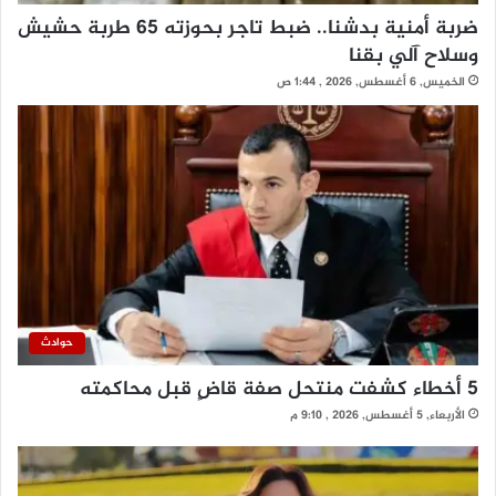
ضربة أمنية بدشنا.. ضبط تاجر بحوزته 65 طربة حشيش
وسلاح آلي بقنا
الخميس, 6 أغسطس, 2026 , 1:44 ص
حوادث
5 أخطاء كشفت منتحل صفة قاضٍ قبل محاكمته
الأربعاء, 5 أغسطس, 2026 , 9:10 م