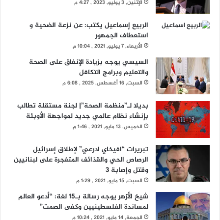
الإثنين, 3 يوليو, 2023 , 4:27 م
الربيع إسماعيل يكتب: عن نزعة الضحية و
استعطاف الجمهور
الأربعاء, 7 يوليو, 2021 , 10:04 م
السيسي يوجه بزيادة الإنفاق على الصحة
والتعليم وبرامج التكافل
السبت, 16 أغسطس, 2025 , 6:08 م
بديلا لـ”منظمة الصحة”| لجنة مستقلة تطالب
بإنشاء نظام عالمي جديد لمواجهة الأوبئة
الخميس, 13 مايو, 2021 , 1:46 م
تبريرات “افيخاي ادرعي” لإطلاق إسرائيل
الرصاص الحي والقذائف المتفجرة على لبنانيين
وقتل وإصابة 3
السبت, 15 مايو, 2021 , 1:29 م
شيخ الأزهر يوجه رسالة بـ15 لغة: “أدعو العالم
لمساندة الفلسطينيين وكفى الصمت”
الجمعة, 14 مايو, 2021 , 10:24 م