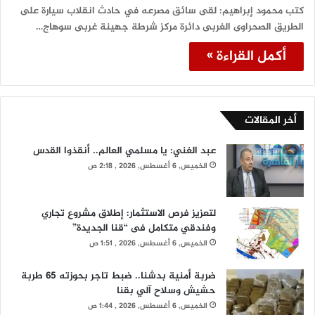
كتب محمود إبراهيم: لقى سائق مصرعه في حادث انقلاب سيارة على
الطريق الصحراوى الغربى دائرة مركز شرطة جهينة غربى سوهاج…
أكمل القراءة »
أخر المقالات
عبد الغني: يا مسلمي العالم.. أنقذوا القدس
الخميس, 6 أغسطس, 2026 , 2:18 ص
لتعزيز فرص الاستثمار: إطلاق مشروع تجاري
وفندقي متكامل فى “قنا الجديدة”
الخميس, 6 أغسطس, 2026 , 1:51 ص
ضربة أمنية بدشنا.. ضبط تاجر بحوزته 65 طربة
حشيش وسلاح آلي بقنا
الخميس, 6 أغسطس, 2026 , 1:44 ص