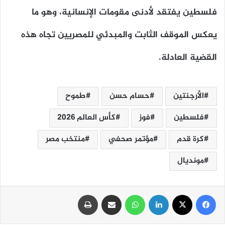
فلسطين يفتقد لأدنى مقومات الإنسانية، وهو ما
يعكس الموقف الثابت والمبدئي للمصريين تجاه هذه
القضية العادلة.
الأرجنتين
حسام حسن
طموح
فلسطين
فوز
كأس العالم ٢٠٢٦
كرة قدم
مؤتمر صحفي
منتخب مصر
مونديال
فيسبوك
‫X
لينكدإن
واتساب
مشاركة عبر البريد
طباعة