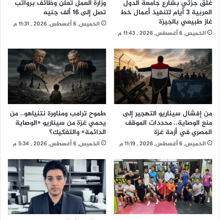
غلق جزئي بشارع جامعة الدول
وزارة العمل تعلن وظائف برواتب
العربية 3 أيام لتنفيذ أعمال خط
تصل إلى 16 ألف جنيه
غاز طبيعي بالجيزة
الخميس, 6 أغسطس, 2026 , 11:31 م
الخميس, 6 أغسطس, 2026 , 11:43 م
من إفشال سيناريو التهجير إلى
طموح ترامب ومناورة نتنياهو.. من
منع الوصاية.. محددات الموقف
يحمي غزة من سيناريو «الوصاية
المصري في أزمة غزة
الدائمة» والتفكيك؟
الخميس, 6 أغسطس, 2026 , 11:19 م
الخميس, 6 أغسطس, 2026 , 5:34 م