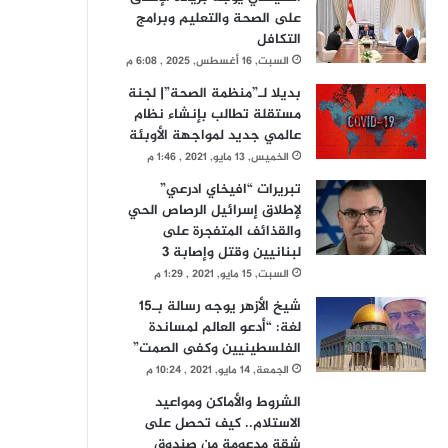
على الصحة والتعليم وبرامج
التكافل
السبت, 16 أغسطس, 2025 , 6:08 م
بديلا لـ”منظمة الصحة”| لجنة
مستقلة تطالب بإنشاء نظام
عالمي جديد لمواجهة الأوبئة
الخميس, 13 مايو, 2021 , 1:46 م
تبريرات “افيخاي ادرعي”
لإطلاق إسرائيل الرصاص الحي
والقذائف المتفجرة على
لبنانيين وقتل وإصابة 3
السبت, 15 مايو, 2021 , 1:29 م
شيخ الأزهر يوجه رسالة بـ15
لغة: “أدعو العالم لمساندة
الفلسطينيين وكفى الصمت”
الجمعة, 14 مايو, 2021 , 10:24 م
الشروط والأماكن ومواعيد
الاستلام.. كيف تحصل على
شقة مدعومة من صندوق