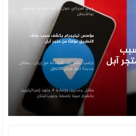
مؤسس تيليجرام يكشف سبب حذف
التطبيق مؤقتًا من متجر آبل
ترامب يفتح باب التهدئة مع إيران.. رسائل
جديدة تعزز فرص الاتفاق
مع
 فرص
مقتل جنديين وإصابة 4 جنود إسرائيليين
بانفجار عبوة ناسفة جنوب لبنان
سبب
ترامب: الطريق إلى اتفاق مع إيران ليس
عبر قتل المزيد من الناس
تجر آبل
جدل أمريكي حول تكلفة الحرس الوطني
بواشنطن