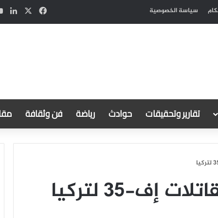
‫X
فيسبوك
لين
كام
سياسة الخصوصية
تقارير وتحقيقات
حوادث
رياضة
فن وثقافة
مقال
 إف-35 لتركيا