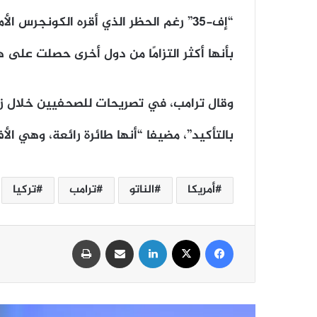
“إف-35” رغم الحظر الذي أقره الكونجرس 
بأنها أكثر التزامًا من دول أخرى حصلت على ه
وقال ترامب، في تصريحات للصحفيين خلال زيارت
بالتأكيد”، مضيفا “أنها طائرة رائعة، وهي الأ
أمريكا
الناتو
ترامب
تركيا
فيسبوك
‫X
لينكدإن
مشاركة عبر البريد
طباعة