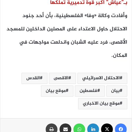
بـ”عياش” أكبر قوة تدميرية تملكها
وأفادت وكالة «وفا» الفلسطينية، بأن أحد جنود
الاحتلال حاول الاعتداء على المصلين الداخلين للمسجد
الأقصى، فرد عليه الشبان واندلعت مواجهات في
المكان.
الاحتلال الاسرائيلي
الاقصى
القدس
بيان
فلسطين
موقع بيان
موقع بيان الاخباري
فيسبوك
‫X
لينكدإن
واتساب
مشاركة عبر البريد
طباعة