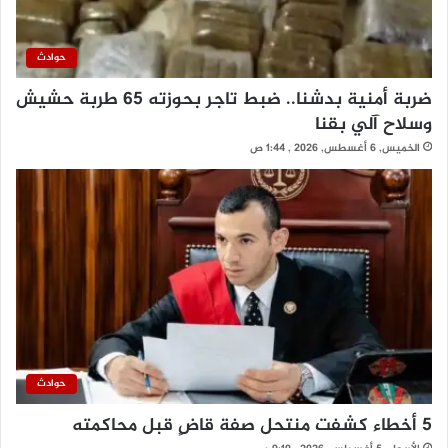
حوادث
ضربة أمنية بدشنا.. ضبط تاجر بحوزته 65 طربة حشيش
وسلاح آلي بقنا
الخميس, 6 أغسطس, 2026 , 1:44 ص
حوادث
5 أخطاء كشفت منتحل صفة قاضٍ قبل محاكمته