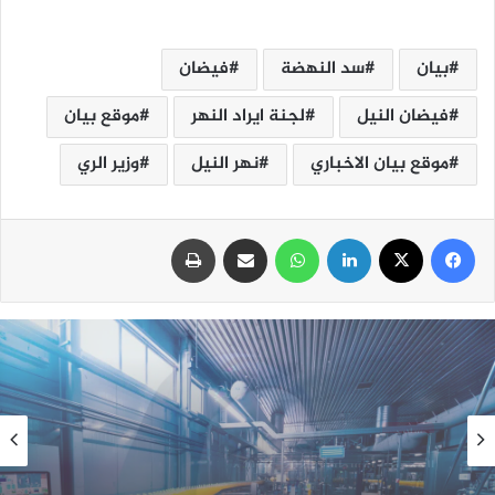
بيان
سد النهضة
فيضان
فيضان النيل
لجنة ايراد النهر
موقع بيان
موقع بيان الاخباري
نهر النيل
وزير الري
فيسبوك
‫X
لينكدإن
واتساب
مشاركة عبر البريد
طباعة
اقتصاد
الجمعة, 7 أغسطس, 2026 , 10:40 م
سوق العصائر يسجل مبيعات قوية خلال الصيف