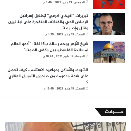
الخميس, 13 مايو, 2021 , 1:46 م
تبريرات “افيخاي ادرعي” لإطلاق إسرائيل
الرصاص الحي والقذائف المتفجرة على لبنانيين
وقتل وإصابة 3
السبت, 15 مايو, 2021 , 1:29 م
شيخ الأزهر يوجه رسالة بـ15 لغة: “أدعو العالم
لمساندة الفلسطينيين وكفى الصمت”
الجمعة, 14 مايو, 2021 , 10:24 م
الشروط والأماكن ومواعيد الاستلام.. كيف تحصل
على شقة مدعومة من صندوق التمويل العقاري
؟
السبت, 15 مايو, 2021 , 12:49 م
حــــوادث