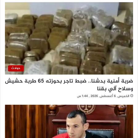
حوادث
ضربة أمنية بدشنا.. ضبط تاجر بحوزته 65 طربة حشيش
وسلاح آلي بقنا
الخميس, 6 أغسطس, 2026 , 1:44 ص