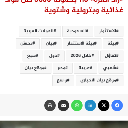
«زاد العزة» 110 بحمولة 5600 طن مواد
غذائية وبترولية وشتوية
الاستثمار
السعودية
العملات العربية
بيئة
بيئة الاستثمار
بيان
تحسّن
تفاؤل
خلال 2026
دول
سبع
شعبي
عربية
مصر
موقع بيان
موقع بيان الاخباري
واسع
فيسبوك
‫X
لينكدإن
واتساب
مشاركة عبر البريد
طباعة