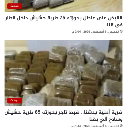
حوادث
القبض على عاطل بحوزته 75 طربة حشيش داخل قطار
في قنا
الخميس, 6 أغسطس, 2026 , 2:04 م
حوادث
ضربة أمنية بدشنا.. ضبط تاجر بحوزته 65 طربة حشيش
وسلاح آلي بقنا
الخميس, 6 أغسطس, 2026 , 1:44 ص