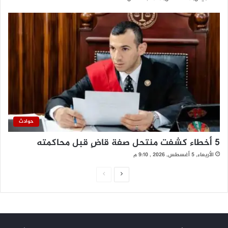
حوادث
5 أخطاء كشفت منتحل صفة قاضٍ قبل محاكمته
الأربعاء, 5 أغسطس, 2026 , 9:10 م
ا
ا
ل
ل
ص
ص
ف
ف