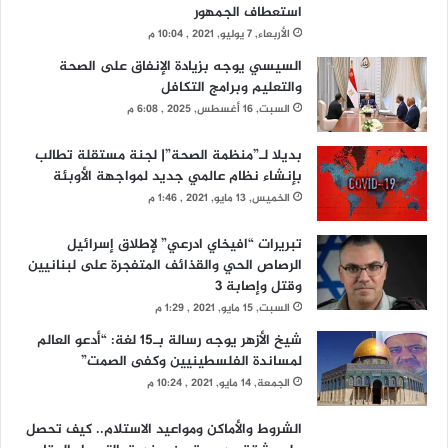
استعطاف الجمهور
الأربعاء, 7 يوليو, 2021 , 10:04 م
السيسي يوجه بزيادة الإنفاق على الصحة
والتعليم وبرامج التكافل
السبت, 16 أغسطس, 2025 , 6:08 م
بديلا لـ”منظمة الصحة”| لجنة مستقلة تطالب
بإنشاء نظام عالمي جديد لمواجهة الأوبئة
الخميس, 13 مايو, 2021 , 1:46 م
تبريرات “افيخاي ادرعي” لإطلاق إسرائيل
الرصاص الحي والقذائف المتفجرة على لبنانيين
وقتل وإصابة 3
السبت, 15 مايو, 2021 , 1:29 م
شيخ الأزهر يوجه رسالة بـ15 لغة: “أدعو العالم
لمساندة الفلسطينيين وكفى الصمت”
الجمعة, 14 مايو, 2021 , 10:24 م
الشروط والأماكن ومواعيد الاستلام.. كيف تحصل