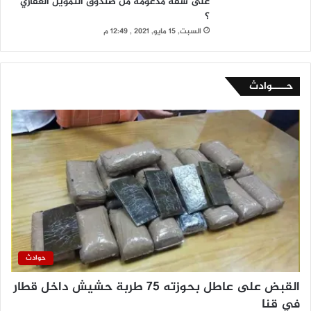
على شقة مدعومة من صندوق التمويل العقاري
؟
السبت, 15 مايو, 2021 , 12:49 م
حــــوادث
حوادث
القبض على عاطل بحوزته 75 طربة حشيش داخل قطار
في قنا