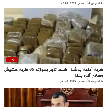
الخميس, 6 أغسطس, 2026 , 2:04 م
حوادث
ضربة أمنية بدشنا.. ضبط تاجر بحوزته 65 طربة حشيش
وسلاح آلي بقنا
الخميس, 6 أغسطس, 2026 , 1:44 ص