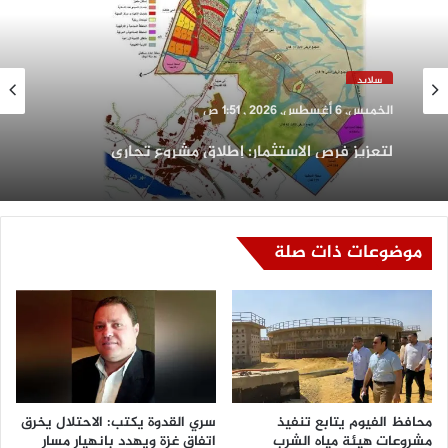
سلايد
الخميس, 6 أغسطس, 2026 , 1:51 ص
لتعزيز فرص الاستثمار: إطلاق مشروع تجاري
وفندقي متكامل فى “قنا الجديدة”
موضوعات ذات صلة
محافظ الفيوم يتابع تنفيذ
سري القدوة يكتب: الاحتلال يخرق
مشروعات هيئة مياه الشرب
اتفاق غزة ويهدد بانهيار مسار