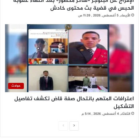
الإفراج عن البلوجر «شاكر محظور» بعد انتهاء عقوبة
الحبس في قضية بث محتوى خادش
الأربعاء, 5 أغسطس, 2026 , 11:39 ص
حوادث
اعترافات المتهم بانتحال صفة قاض تكشف تفاصيل
التشكيل
الثلاثاء, 4 أغسطس, 2026 , 5:14 م
ا
ا
ل
ل