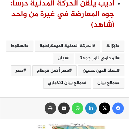
أديب يلقن الحركة المدنية درسا:
جوه المعارضة في غيرة من واحد
(شاهد)
الإزالة
الحركة المدنية الديمقراطية
السقوط
المحامي تامر جمعة
بيان
عماد الدين حسين
قصر أكمل قرطام
مصر
موقع بيان
موقع بيان الاخباري
فيسبوك
‫X
لينكدإن
واتساب
مشاركة عبر البريد
طباعة