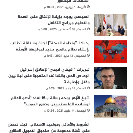
استعطاف الجمهور
الأربعاء, 7 يوليو, 2021 , 10:04 م
السيسي يوجه بزيادة الإنفاق على الصحة
والتعليم وبرامج التكافل
السبت, 16 أغسطس, 2025 , 6:08 م
بديلا لـ”منظمة الصحة”| لجنة مستقلة تطالب
بإنشاء نظام عالمي جديد لمواجهة الأوبئة
الخميس, 13 مايو, 2021 , 1:46 م
تبريرات “افيخاي ادرعي” لإطلاق إسرائيل
الرصاص الحي والقذائف المتفجرة على لبنانيين
وقتل وإصابة 3
السبت, 15 مايو, 2021 , 1:29 م
شيخ الأزهر يوجه رسالة بـ15 لغة: “أدعو العالم
لمساندة الفلسطينيين وكفى الصمت”
الجمعة, 14 مايو, 2021 , 10:24 م
الشروط والأماكن ومواعيد الاستلام.. كيف تحصل
على شقة مدعومة من صندوق التمويل العقاري