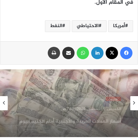
في المقام الأول.
أمريكا
الاحتياطي
النفط
فيسبوك
‫X
لينكدإن
واتساب
مشاركة عبر البريد
طباعة
سلايد
الخميس, 6 أغسطس, 2026 , 7:57 ص
أسعار الدولار في مصر اليوم الخميس