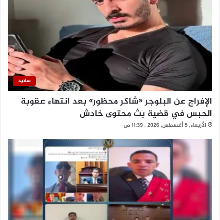
سلايد
الإفراج عن البلوجر «شاكر محظور» بعد انتهاء عقوبة
الحبس في قضية بث محتوى خادش
الأربعاء, 5 أغسطس, 2026 , 11:39 ص