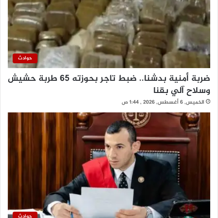
حوادث
ضربة أمنية بدشنا.. ضبط تاجر بحوزته 65 طربة حشيش
وسلاح آلي بقنا
الخميس, 6 أغسطس, 2026 , 1:44 ص
حوادث