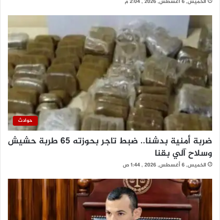
الخميس, 6 أغسطس, 2026 , 2:04 م
حوادث
ضربة أمنية بدشنا.. ضبط تاجر بحوزته 65 طربة حشيش
وسلاح آلي بقنا
الخميس, 6 أغسطس, 2026 , 1:44 ص