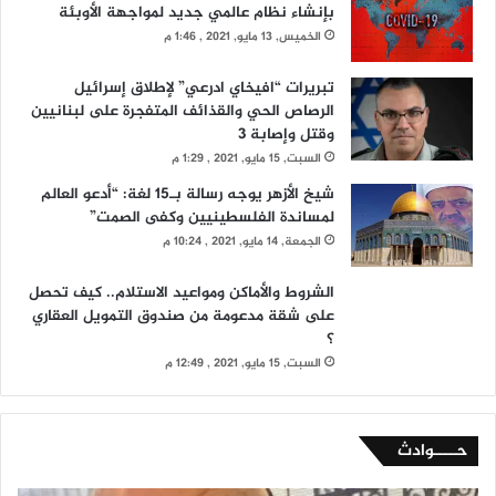
بإنشاء نظام عالمي جديد لمواجهة الأوبئة
الخميس, 13 مايو, 2021 , 1:46 م
تبريرات “افيخاي ادرعي” لإطلاق إسرائيل
الرصاص الحي والقذائف المتفجرة على لبنانيين
وقتل وإصابة 3
السبت, 15 مايو, 2021 , 1:29 م
شيخ الأزهر يوجه رسالة بـ15 لغة: “أدعو العالم
لمساندة الفلسطينيين وكفى الصمت”
الجمعة, 14 مايو, 2021 , 10:24 م
الشروط والأماكن ومواعيد الاستلام.. كيف تحصل
على شقة مدعومة من صندوق التمويل العقاري
؟
السبت, 15 مايو, 2021 , 12:49 م
حــــوادث