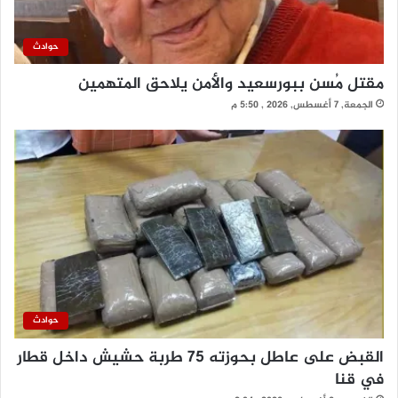
حوادث
مقتل مُسن ببورسعيد والأمن يلاحق المتهمين
الجمعة, 7 أغسطس, 2026 , 5:50 م
حوادث
القبض على عاطل بحوزته 75 طربة حشيش داخل قطار
في قنا