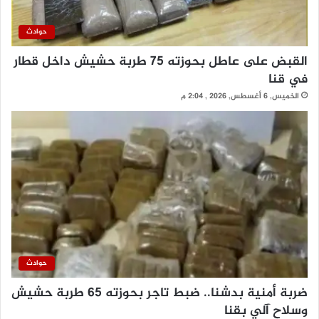
حوادث
القبض على عاطل بحوزته 75 طربة حشيش داخل قطار
في قنا
الخميس, 6 أغسطس, 2026 , 2:04 م
حوادث
ضربة أمنية بدشنا.. ضبط تاجر بحوزته 65 طربة حشيش
وسلاح آلي بقنا