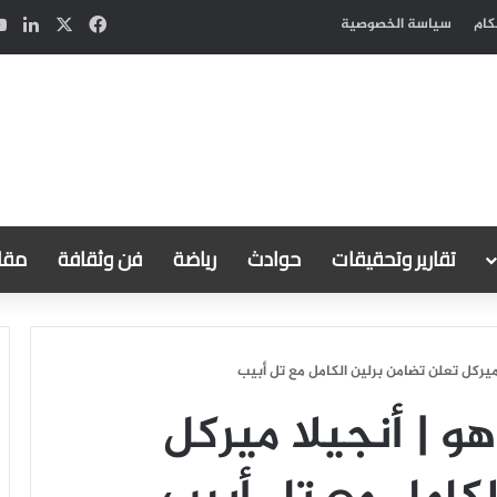
‫X
فيسبوك
لين
كام
سياسة الخصوصية
تقارير وتحقيقات
حوادث
رياضة
فن وثقافة
مقال
 ميركل تعلن تضامن برلين الكامل مع تل أبيب
هو | أنجيلا ميركل