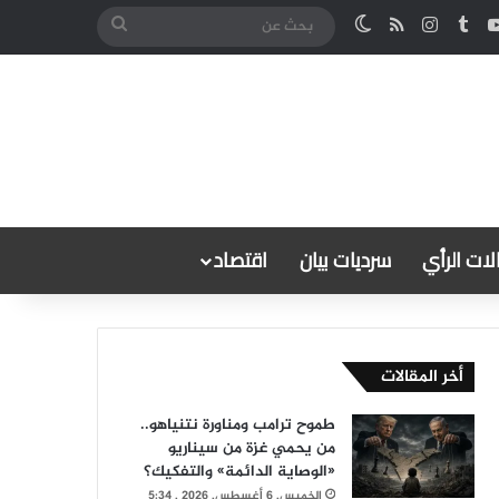
كدإن
‫YouTube
انستقرام
ملخص الموقع RSS
الوضع المظلم
بحث
عن
ات الرأي
سرديات بيان
اقتصاد
أخر المقالات
طموح ترامب ومناورة نتنياهو..
من يحمي غزة من سيناريو
«الوصاية الدائمة» والتفكيك؟
الخميس, 6 أغسطس, 2026 , 5:34