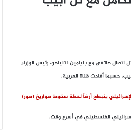
لكامل مع تل أبيب
ال اتصال هاتفي مع بنيامين نتنياهو، رئيس الوزراء
يب، حسبما أفادت قناة العربية.
لإسرائيلي ينبطح أرضاً لحظة سقوط صواريخ (صور)
طموح ترامب ومناورة نتنياهو.. من يحمي
لإسرائيلي الفلسطيني في أسرع وقت.
غزة من سيناريو «الوصاية الدائمة»
والتفكيك؟