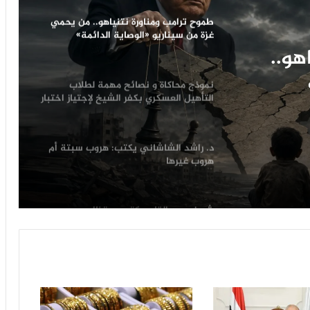
نموذج محاكاة و نصائح مهمة لطلاب
التأهيل العسكري بكفر الشيخ لإجتياز اختبار
السمات
مة
كفر
د. راشد الشاشاني يكتب: هروب سبتة أم
هروب غيرها
ات
هو..
شريف عبد القادر يكتب: ستظل مصر
شامخة بإذن الله تعالى
يك؟
د. ناجح إبراهيم يكتب: حينما يتألق
المصريون
طموح ترامب ومناورة نتنياهو.. من يحمي
غزة من سيناريو «الوصاية الدائمة»
والتفكيك؟