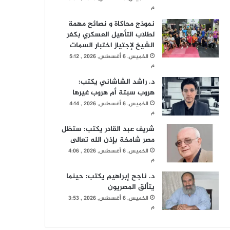
م
نموذج محاكاة و نصائح مهمة
لطلاب التأهيل العسكري بكفر
الشيخ لإجتياز اختبار السمات
الخميس, 6 أغسطس, 2026 , 5:12
م
د. راشد الشاشاني يكتب:
هروب سبتة أم هروب غيرها
الخميس, 6 أغسطس, 2026 , 4:14
م
شريف عبد القادر يكتب: ستظل
مصر شامخة بإذن الله تعالى
الخميس, 6 أغسطس, 2026 , 4:06
م
د. ناجح إبراهيم يكتب: حينما
يتألق المصريون
الخميس, 6 أغسطس, 2026 , 3:53
م