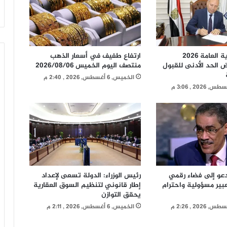
نموذج محاكاة و نصائح مهمة لطلاب
التأهيل العسكري بكفر الشيخ لإجتياز اختبار
السمات
تنسيق الثانوية العامة 2026
ارتفاع طفيف في أسعار الذهب
د. راشد الشاشاني يكتب: هروب سبتة أم
ض الحد الأدنى للقبول
منتصف اليوم الخميس 2026/08/06
هروب غيرها
الخميس, 6 أغسطس, 2026 , 2:40 م
شريف عبد القادر يكتب: ستظل مصر
شامخة بإذن الله تعالى
د. ناجح إبراهيم يكتب: حينما يتألق
المصريون
تدعو إلى فضاء رقمي
رئيس الوزراء: الدولة تسعى لإعداد
عبير مسؤولية واحترام
إطار قانوني لتنظيم السوق العقارية
يحقق التوازن
الخميس, 6 أغسطس, 2026 , 2:11 م