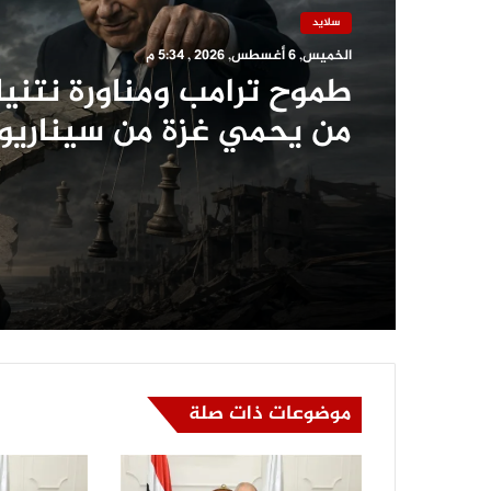
سلايد
الخميس, 6 أغسطس, 2026 , 5:12 م
سلايد
نموذج محاكاة و نصائح مه
الخميس, 6 أغسطس, 2026 , 5:34 م
لطلاب التأهيل العسكري ب
الشيخ لإجتياز اختبار السم
طموح ترامب ومناورة نتنيا
من يحمي غزة من سيناريو
«الوصاية الدائمة» والتفك
موضوعات ذات صلة