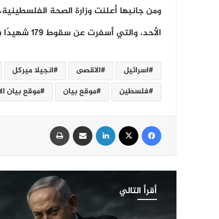
ومن جانبها أعلنت وزارة الصحة الفلسطينية
الأحد، والتي أسفرت عن سقوط 179 شهيدًا بينهم 58 طفلًا.
اسرائيل
الاقصى
انجيلا ميركل
فلسطين
موقع بيان
موقع بيان ال
فيسبوك
‫X
لينكدإن
مشاركة عبر البريد
طباعة
أقرأ التالي