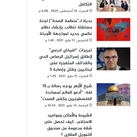
التكافل
السبت, 16 أغسطس, 2025 , 6:08 م
بديلا لـ”منظمة الصحة”| لجنة
مستقلة تطالب بإنشاء نظام
عالمي جديد لمواجهة الأوبئة
الخميس, 13 مايو, 2021 , 1:46 م
تبريرات “افيخاي ادرعي”
لإطلاق إسرائيل الرصاص الحي
والقذائف المتفجرة على
لبنانيين وقتل وإصابة 3
السبت, 15 مايو, 2021 , 1:29 م
شيخ الأزهر يوجه رسالة بـ15
لغة: “أدعو العالم لمساندة
الفلسطينيين وكفى الصمت”
الجمعة, 14 مايو, 2021 , 10:24 م
الشروط والأماكن ومواعيد
الاستلام.. كيف تحصل على
شقة مدعومة من صندوق
التمويل العقاري ؟