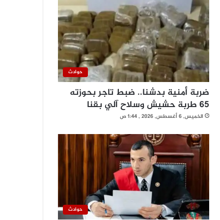
حوادث
ضربة أمنية بدشنا.. ضبط تاجر بحوزته
65 طربة حشيش وسلاح آلي بقنا
الخميس, 6 أغسطس, 2026 , 1:44 ص
حوادث