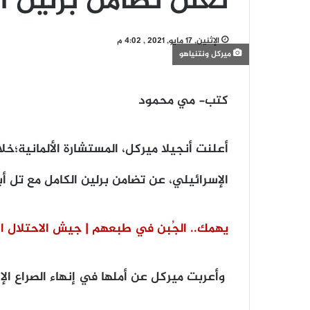
تعلن تضامن برلين ا
الإثنين, 17 مايو, 2021 , 4:02 م
ميركل ونتنياهو
كتب- مي محمود
أعلنت أنجيلا ميركل، المستشارة الألمانية؛خل
الإسرائيلي، عن تضامن برلين الكامل مع تل أب
يهمك.. الجُبن في طبعهم | جيش الاحتلال ا
وأعربت ميركل عن أملها في إنهاء الصراع ا