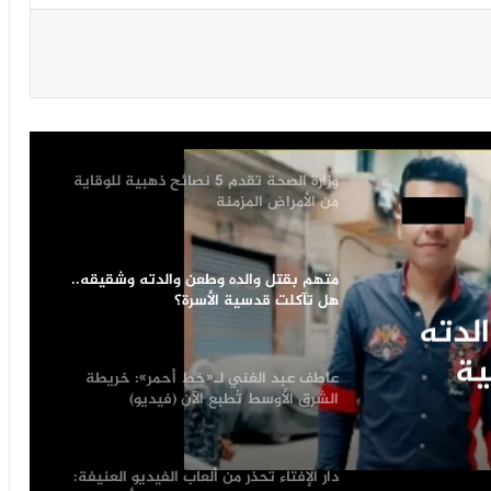
قد تغذي العدوان والإدمان لدى الأطفال
9 مواقع يحظر استغلالها فى قانون البناء
الجديد.. لحماية الهوية العمرانية
وزارة الصحة تقدم 5 نصائح ذهبية للوقاية
من الأمراض المزمنة
متهم بقتل والده وطعن والدته وشقيقه..
هل تآكلت قدسية الأسرة؟
لدته
ية
عاطف عبد الغني لـ«خط أحمر»: خريطة
الشرق الأوسط تُطبع الآن (فيديو)
دار الإفتاء تحذر من ألعاب الفيديو العنيفة: