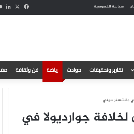
‫X
فيسبوك
لين
ام
سياسة الخصوصية
تقارير وتحقيقات
حوادث
رياضة
فن وثقافة
مقال
ا في مانشستر سيتي
 لخلافة جوارديولا في