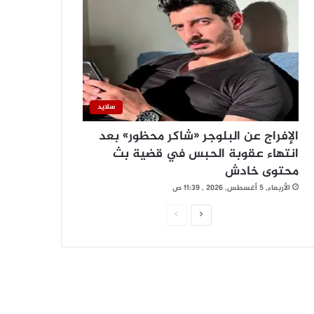
سلايد
الإفراج عن البلوجر «شاكر محظور» بعد
انتهاء عقوبة الحبس في قضية بث
محتوى خادش
الأربعاء, 5 أغسطس, 2026 , 11:39 ص
ا
ا
ل
ل
ص
ص
ف
ف
ح
ح
ة
ة