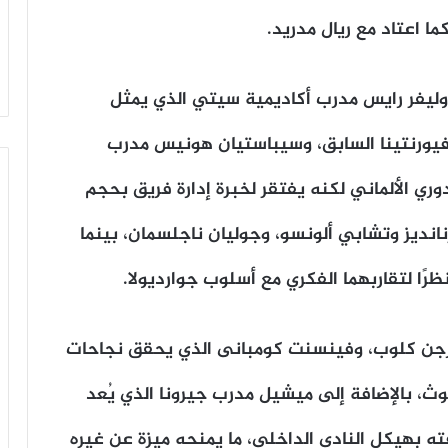
ما اعتاد مع ريال مدريد.
أوليفر رايس مدرب أكاديمية سيتي الذي يمثل
فيورنتينا السابق، وسيباستيان هونيس مدرب
ري الألماني لكنه يفتقر لخبرة إدارة فريق بحجم
انديز وتشابي ألونسو، وجوليان ناجلسمان، بينما
ًا لتقاربهما الفكري مع أسلوب جوارديولا.
يورجن كلوب، وفينسنت كومبانى الذي يحقق نجاحات
وث، بالإضافة إلى ميشيل مدرب جيرونا الذي يُعد
ه بهيكل النادي الداخلي، ما يمنحه ميزة عن غيره