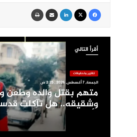
فيسبوك
‫X
لينكدإن
مشاركة عبر البريد
طباعة
أقرأ التالي
تقارير وتحقيقات
الجمعة, 7 أغسطس, 2026 , 2:25 ص
متهم بقتل والده وطعن وا
وشقيقه.. هل تآكلت قدس
الأسرة؟