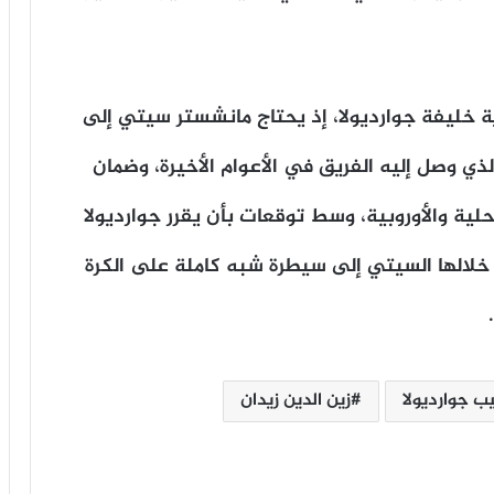
 خليفة جوارديولا، إذ يحتاج مانشستر سيتي إلى
لذي وصل إليه الفريق في الأعوام الأخيرة، وضمان
وزارة الصحة تقدم 5 نصائح ذهبية للوقاية
من الأمراض المزمنة
لية والأوروبية، وسط توقعات بأن يقرر جوارديولا
خلالها السيتي إلى سيطرة شبه كاملة على الكرة
متهم بقتل والده وطعن والدته وشقيقه..
هل تآكلت قدسية الأسرة؟
عاطف عبد الغني لـ«خط أحمر»: خريطة
ب جوارديولا
زين الدين زيدان
الشرق الأوسط تُطبع الآن (فيديو)
دار الإفتاء تحذر من ألعاب الفيديو العنيفة: