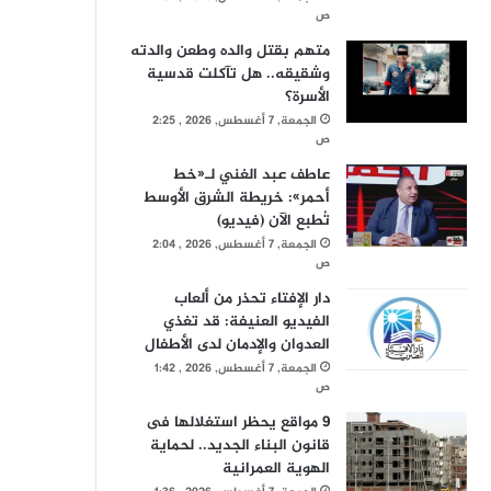
ص
متهم بقتل والده وطعن والدته
وشقيقه.. هل تآكلت قدسية
الأسرة؟
الجمعة, 7 أغسطس, 2026 , 2:25
ص
عاطف عبد الغني لـ«خط
أحمر»: خريطة الشرق الأوسط
تُطبع الآن (فيديو)
الجمعة, 7 أغسطس, 2026 , 2:04
ص
دار الإفتاء تحذر من ألعاب
الفيديو العنيفة: قد تغذي
العدوان والإدمان لدى الأطفال
الجمعة, 7 أغسطس, 2026 , 1:42
ص
9 مواقع يحظر استغلالها فى
قانون البناء الجديد.. لحماية
الهوية العمرانية