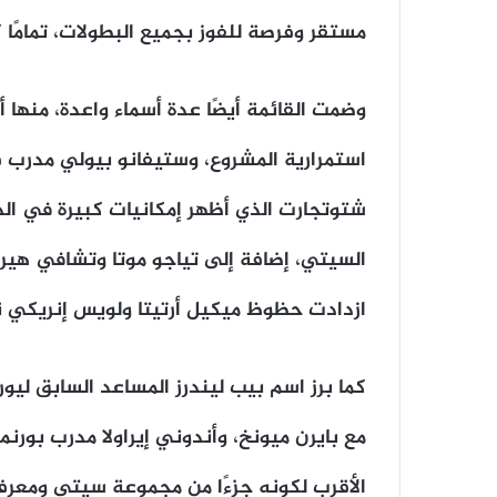
مستقر وفرصة للفوز بجميع البطولات، تمامًا ك
وضمت القائمة أيضًا عدة أسماء واعدة، منها 
استمرارية المشروع، وستيفانو بيولي مدرب 
شتوتجارت الذي أظهر إمكانيات كبيرة في الدو
السيتي، إضافة إلى تياجو موتا وتشافي هيرن
ازدادت حظوظ ميكيل أرتيتا ولويس إنريكي نظر
كما برز اسم بيب ليندرز المساعد السابق ل
مع بايرن ميونخ، وأندوني إيراولا مدرب بورنم
الأقرب لكونه جزءًا من مجموعة سيتي ومعرفت