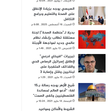
الأربعاء, 7 يوليو, 2021 , 10:04 م
السيسي يوجه بزيادة الإنفاق
على الصحة والتعليم وبرامج
التكافل
السبت, 16 أغسطس, 2025 , 6:08 م
بديلا لـ”منظمة الصحة”| لجنة
مستقلة تطالب بإنشاء نظام
عالمي جديد لمواجهة الأوبئة
الخميس, 13 مايو, 2021 , 1:46 م
تبريرات “افيخاي ادرعي”
لإطلاق إسرائيل الرصاص الحي
والقذائف المتفجرة على
لبنانيين وقتل وإصابة 3
السبت, 15 مايو, 2021 , 1:29 م
شيخ الأزهر يوجه رسالة بـ15
لغة: “أدعو العالم لمساندة
الفلسطينيين وكفى الصمت”
الجمعة, 14 مايو, 2021 , 10:24 م
الشروط والأماكن ومواعيد