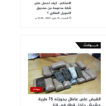
الاستلام.. كيف تحصل على
شقة مدعومة من صندوق
التمويل العقاري ؟
السبت, 15 مايو, 2021 , 12:49 م
حــــوادث
حوادث
القبض على عاطل بحوزته 75 طربة
حشيش داخل قطار في قنا