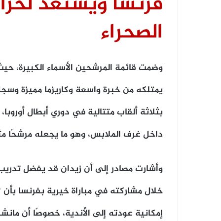
فرنسا ويستعد لحرا
الصحراء
وضمت قائمة المرشحين الأسماء الكبيرة، حيث
يمتلكه من خبرة واسعة وكاريزما مميزة وسجل ح
بثلاثة ألقاب متتالية في دوري أبطال أوروبا،
داخل غرف الملابس، وهو ما يجعله مرشحًا مثا
وأشارت مصادر إلى أن زيدان قد يفضل تدريب 
خلال مشاركته في مباراة خيرية بفرنسا بأن 
إمكانية عودته إلى الأندية، خصوصًا أن مانشس