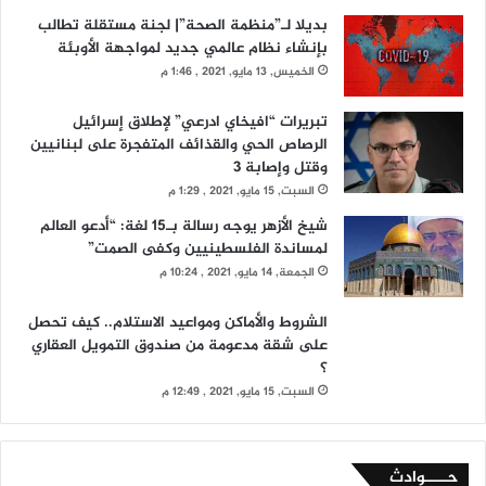
بديلا لـ”منظمة الصحة”| لجنة مستقلة تطالب
بإنشاء نظام عالمي جديد لمواجهة الأوبئة
الخميس, 13 مايو, 2021 , 1:46 م
تبريرات “افيخاي ادرعي” لإطلاق إسرائيل
الرصاص الحي والقذائف المتفجرة على لبنانيين
وقتل وإصابة 3
السبت, 15 مايو, 2021 , 1:29 م
شيخ الأزهر يوجه رسالة بـ15 لغة: “أدعو العالم
لمساندة الفلسطينيين وكفى الصمت”
الجمعة, 14 مايو, 2021 , 10:24 م
الشروط والأماكن ومواعيد الاستلام.. كيف تحصل
على شقة مدعومة من صندوق التمويل العقاري
؟
السبت, 15 مايو, 2021 , 12:49 م
حــــوادث