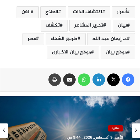
أسرار
اكتشاف الذات
العلاج
الفن
بيان
تحرير المشاعر
تكشف
د. إيمان عبد الله
طريق الشفاء
مصر
موقع بيان
موقع بيان الاخباري
فيسبوك
‫X
لينكدإن
واتساب
مشاركة عبر البريد
طباعة
سلايد
الأحد, 9 أغسطس, 2026 , 9:44 ص