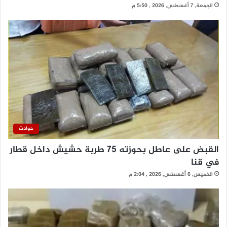
الجمعة, 7 أغسطس, 2026 , 5:50 م
حوادث
القبض على عاطل بحوزته 75 طربة حشيش داخل قطار
في قنا
الخميس, 6 أغسطس, 2026 , 2:04 م