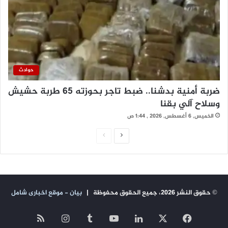
حوادث
ضربة أمنية بدشنا.. ضبط تاجر بحوزته 65 طربة حشيش
وسلاح آلي بقنا
الخميس, 6 أغسطس, 2026 , 1:44 ص
ا
ا
ل
ل
ص
ص
ف
ف
© حقوق النشر 2026، جميع الحقوق محفوظة |
بيان - موقع اخبارى شامل
ح
ح
ة
ة
‫X
فيسبوك
لينكدإن
‫YouTube
انستقرام
ملخص
ا
ا