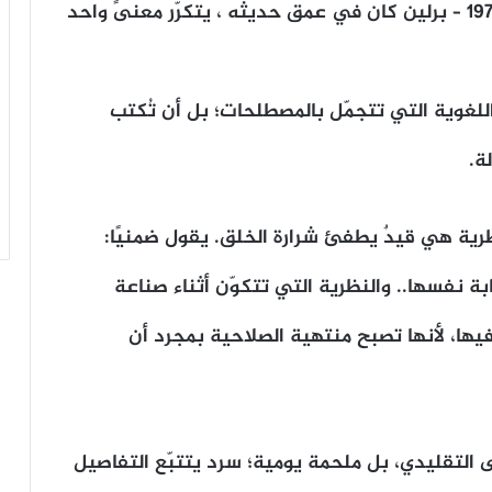
في مقابلته الشهيرة التي جرت في يوليو ١٩٧٩ – برلين كان في عمق حديثه ، يتكرّر معنىً واحد
اللغوية التي تتجمّل بالمصطلحات؛ بل أن تُكتب
ة.
رية هي قيدٌ يطفئ شرارة الخلق. يقول ضمنيًا:
ة نفسها.. والنظرية التي تتكوّن أثناء صناعة
ها، لأنها تصبح منتهية الصلاحية بمجرد أن
 التقليدي، بل ملحمة يومية؛ سرد يتتبّع التفاصيل