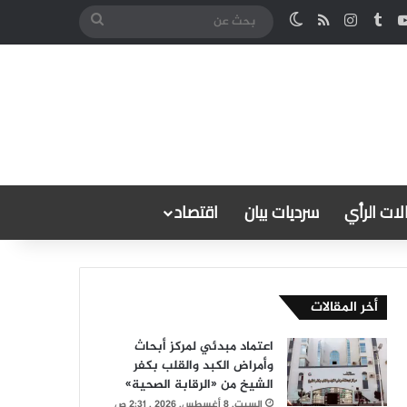
كدإن
‫YouTube
انستقرام
ملخص الموقع RSS
الوضع المظلم
بحث
عن
ات الرأي
سرديات بيان
اقتصاد
أخر المقالات
اعتماد مبدئي لمركز أبحاث
وأمراض الكبد والقلب بكفر
الشيخ من «الرقابة الصحية»
السبت, 8 أغسطس, 2026 , 2:31 ص