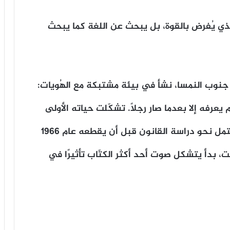
 الذي يُفرض بالقوة، بل يبحث عن اللغة كما يبحث
1 في قرية غريفين جنوب النمسا، نشأ في بيئة مشتبكة مع الهُويات:
يعرفه إلا بعدما صار رجلاً. تشكّلت حياته الأولى
تحت ظلّ هذا الغياب، ثم اتّخذ طريقًا غير مكتمل نحو دراسة القانون قبل أن يقطعه عام 1966
قت، بدأ يتشكل صوت أحد أكثر الكتّاب تأثيرًا في