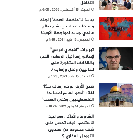
التكافل
السبت, 16 أغسطس, 2025 , 6:08 م
بديلا لـ”منظمة الصحة”| لجنة
مستقلة تطالب بإنشاء نظام
عالمي جديد لمواجهة الأوبئة
الخميس, 13 مايو, 2021 , 1:46 م
تبريرات “افيخاي ادرعي”
لإطلاق إسرائيل الرصاص الحي
والقذائف المتفجرة على
لبنانيين وقتل وإصابة 3
السبت, 15 مايو, 2021 , 1:29 م
شيخ الأزهر يوجه رسالة بـ15
لغة: “أدعو العالم لمساندة
الفلسطينيين وكفى الصمت”
الجمعة, 14 مايو, 2021 , 10:24 م
الشروط والأماكن ومواعيد
الاستلام.. كيف تحصل على
شقة مدعومة من صندوق
التمويل العقاري ؟