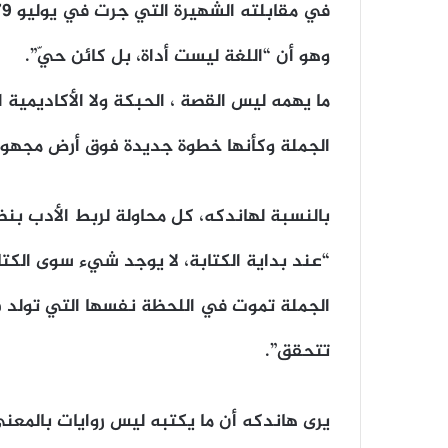
وهو أن “اللغة ليست أداة، بل كائن حيّ”.
ما يهمه ليس القصة ، الحبكة ولا الأكاديمية 
الجملة وكأنها خطوة جديدة فوق أرض مجهول
بالنسبة لهاندكه، كل محاولة لربط الأدب بنظ
“عند بداية الكتابة، لا يوجد شيء سوى الكتاب
الجملة تموت في اللحظة نفسها التي تولد في
تتحقق”.
يرى هاندكه أن ما يكتبه ليس روايات بالمعنى