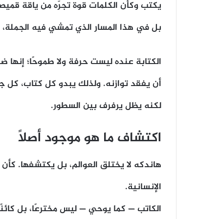
يكتب وكأن الكلمات قوة تجرّه من ياقة قميصه 
بل في هذا المسار الذي تمشي فيه الجملة،
الكتابة عنده ليست حرفة ولا طموحًا؛ إنها 
أن يفقد توازنه. ولذلك يبدو كل كتاب، كل ج
لكنه يظل يرفرف بين السطور.
اكتشاف ما هو موجود أصلًا
هاندكه لا يختلق العوالم، بل يكتشفها. كأن م
الإنسانية.
الكاتب — كما يوحي — ليس مخترعًا، بل كائنًا 