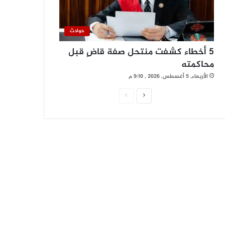
حوادث
5 أخطاء كشفت منتحل صفة قاضٍ قبل
محاكمته
الأربعاء, 5 أغسطس, 2026 , 9:10 م
ا
ا
ل
ل
ص
ص
ف
ف
ح
ح
ة
ة
ا
ا
ل
ل
ت
س
ا
ا