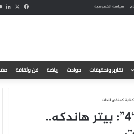
‫X
فيسبوك
لين
ام
سياسة الخصوصية
تقارير وتحقيقات
حوادث
رياضة
فن وثقافة
مقال
سلسلة أدباء نوبل “4”: بيتر هاندكه..