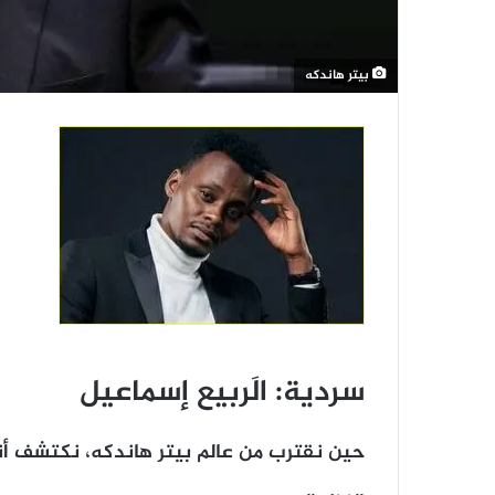
بيتر هاندكه
سردية: الَربيع إسماعيل
حين نقترب من عالم بيتر هاندكه، نكتشف أننا