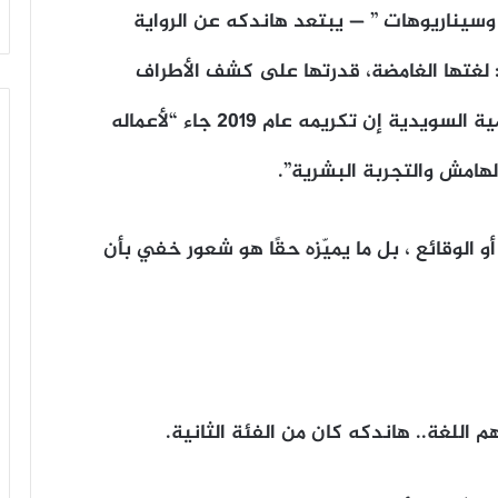
وسيناريوهات ” — يبتعد هاندكه عن الرواية
ا: لغتها الغامضة، قدرتها على كشف الأطراف
المهملة من التجربة الإنسانية. تقول الأكاديمية السويدية إن تكريمه عام 2019 جاء “لأعماله
لهامش والتجربة البشرية”.
و الوقائع ، بل ما يميّزه حقًا هو شعور خفي بأن
 اللغة.. هاندكه كان من الفئة الثانية.