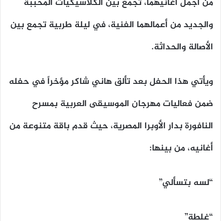
من أجمل أغانيهما، تجمع بين الكلاسيكيات المحببة
والجديد من أعمالهما الفنية، في ليلة طربية تجمع بين
الأصالة والحداثة.
ويأتي هذا الحفل بعد تألق هاني شاكر مؤخراً في حفله
ضمن فعاليات مهرجان الموسيقى العربية بمسرح
النافورة بدار الأوبرا المصرية، حيث قدم باقة متنوعة من
أغانيه، من بينها:
“لسه بتسألي”
“غلطة”