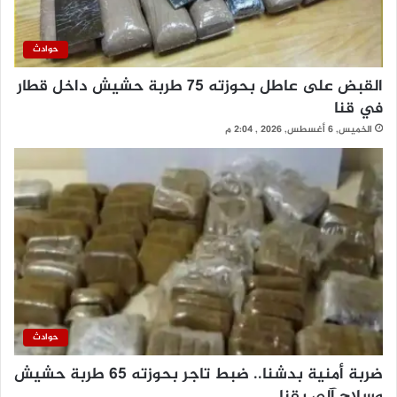
حوادث
القبض على عاطل بحوزته 75 طربة حشيش داخل قطار
في قنا
الخميس, 6 أغسطس, 2026 , 2:04 م
حوادث
ضربة أمنية بدشنا.. ضبط تاجر بحوزته 65 طربة حشيش