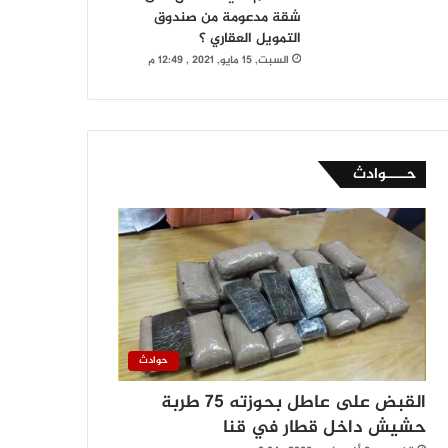
شقة مدعومة من صندوق
التمويل العقاري ؟
السبت, 15 مايو, 2021 , 12:49 م
حــــوادث
حوادث
القبض على عاطل بحوزته 75 طربة
حشيش داخل قطار في قنا