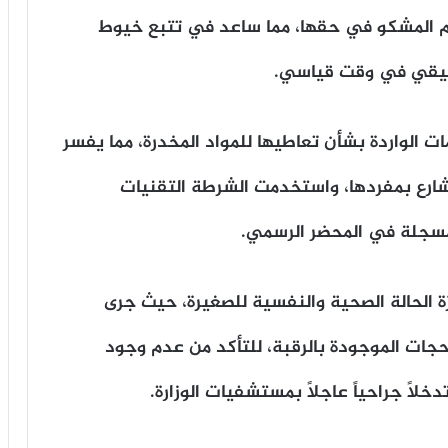
لأم المشكو في حقها، مما ساعد في تتبع خيوط
لحقيقي في وقت قياسي.
الواردة بشأن تعاطيها للمواد المخدرة، مما يفسر
شارع بمفردها، واستخدمت الشرطة التقنيات
آخر موعد لتسجيل رغبات المرحلة الأولى
المسجلة في المحضر الرسمي.
لتنسيق الجامعات 2026
زة الحالة الصحية والنفسية للصغيرة، حيث جرى
الأرصاد: اليوم الجمعة 2026/08/07 طقس
شديد الحرارة ورطوبة مرتفعة
حجات الموجودة بالرقبة، للتأكد من عدم وجود
لاً جراحياً عاجلاً بمستشفيات الوزارة.
بايرن ميونخ يواجه أستون فيلا ومنافسات
قوية بكأس الرابطة الإنجليزية اليوم