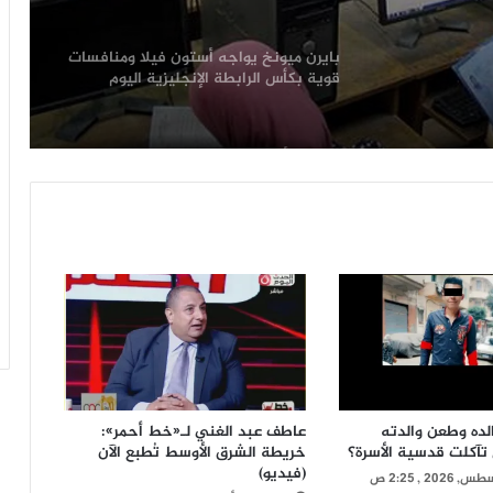
لمرحلة
استقرار أسعار الذهب اليوم الجمعة
2026/08/7 في مصر.. عيار 21 يسجل 5980
جنيهًا
اعرف سعر الدولار فى البنوك خلال
التعاملات الصباحية اليوم الجمعة
2026/08/07
آخر موعد لتسجيل رغبات المرحلة الأولى
لتنسيق الجامعات 2026
الأرصاد: اليوم الجمعة 2026/08/07 طقس
شديد الحرارة ورطوبة مرتفعة
لده وطعن والدته
عاطف عبد الغني لـ«خط أحمر»:
تآكلت قدسية الأسرة؟
خريطة الشرق الأوسط تُطبع الآن
بايرن ميونخ يواجه أستون فيلا ومنافسات
(فيديو)
قوية بكأس الرابطة الإنجليزية اليوم