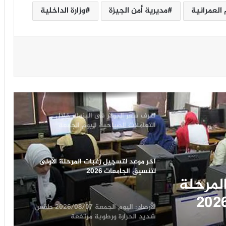
العمرانية
مديرية أمن الجيزة
وزارة الداخلية
استقرار أسعار الذهب اليوم الجمعة
2026/08/7 في مصر.. عيار 21 يسجل 5980
جنيهًا
اعرف سعر الدولار فى البنوك خلال
التعاملات الصباحية اليوم الجمعة
2026/08/07
آخر موعد لتسجيل رغبات المرحلة الأولى
لتنسيق الجامعات 2026
الأرصاد: اليوم الجمعة 2026/08/07 طقس
شديد الحرارة ورطوبة مرتفعة
د الحرارة
بايرن ميونخ يواجه أستون فيلا ومنافسات
قوية بكأس الرابطة الإنجليزية اليوم