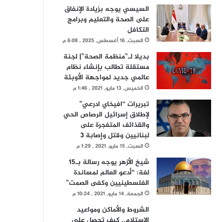
السيسي يوجه بزيادة الإنفاق
على الصحة والتعليم وبرامج
التكافل
السبت, 16 أغسطس, 2025 , 6:08 م
بديلا لـ”منظمة الصحة”| لجنة
مستقلة تطالب بإنشاء نظام
عالمي جديد لمواجهة الأوبئة
الخميس, 13 مايو, 2021 , 1:46 م
تبريرات “افيخاي ادرعي”
لإطلاق إسرائيل الرصاص الحي
والقذائف المتفجرة على
لبنانيين وقتل وإصابة 3
السبت, 15 مايو, 2021 , 1:29 م
شيخ الأزهر يوجه رسالة بـ15
لغة: “أدعو العالم لمساندة
الفلسطينيين وكفى الصمت”
الجمعة, 14 مايو, 2021 , 10:24 م
الشروط والأماكن ومواعيد
الاستلام.. كيف تحصل على