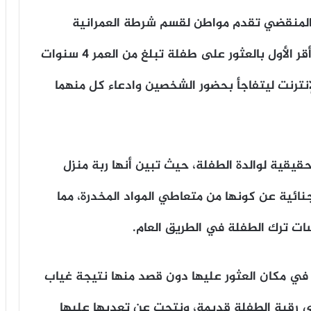
حص الأمني أنه بتاريخ 30 أبريل المنقضي تقدم مواطن لقسم شرطة العمرانية
وبرفقته شخصان من محافظة القاهرة، حيث أقر الأول بالعثور على طفلة تبلغ من العمر 4 سنوات
إنترنت ليتفاجأ بحضور الشخصين وادعاء كل منهما
قيقية لوالدة الطفلة، حيث تبين أنها ربة منزل
نائية عن كونها من متعاطي المواد المخدرة، مما
ت ترك الطفلة في الطريق العام.
في مكان العثور عليها دون قصد منها نتيجة غياب
لى رقبة الطفلة قديمة، ونتجت عن تعديها عليها