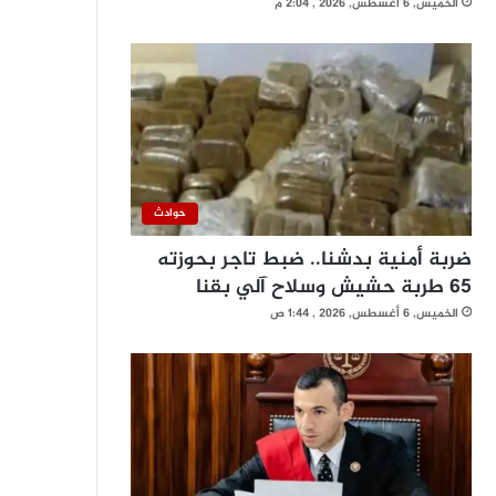
الخميس, 6 أغسطس, 2026 , 2:04 م
حوادث
ضربة أمنية بدشنا.. ضبط تاجر بحوزته
65 طربة حشيش وسلاح آلي بقنا
الخميس, 6 أغسطس, 2026 , 1:44 ص