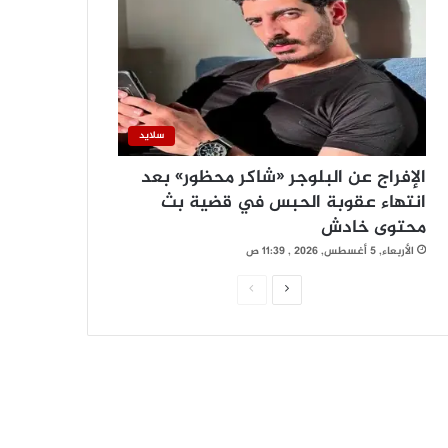
سلايد
الإفراج عن البلوجر «شاكر محظور» بعد
انتهاء عقوبة الحبس في قضية بث
محتوى خادش
الأربعاء, 5 أغسطس, 2026 , 11:39 ص
ا
ا
ل
ل
ص
ص
ف
ف
ح
ح
ة
ة