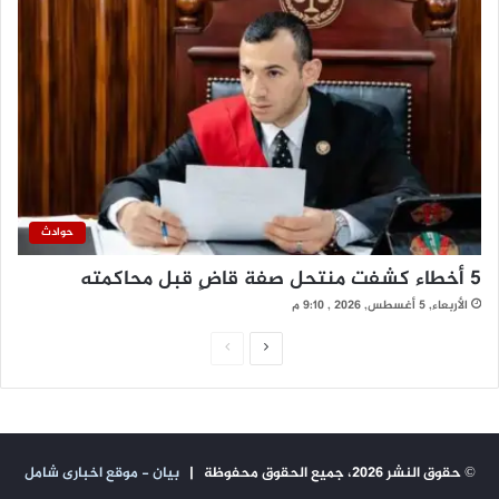
حوادث
5 أخطاء كشفت منتحل صفة قاضٍ قبل محاكمته
الأربعاء, 5 أغسطس, 2026 , 9:10 م
ا
ا
ل
ل
ص
ص
ف
ف
© حقوق النشر 2026، جميع الحقوق محفوظة |
بيان - موقع اخبارى شامل
ح
ح