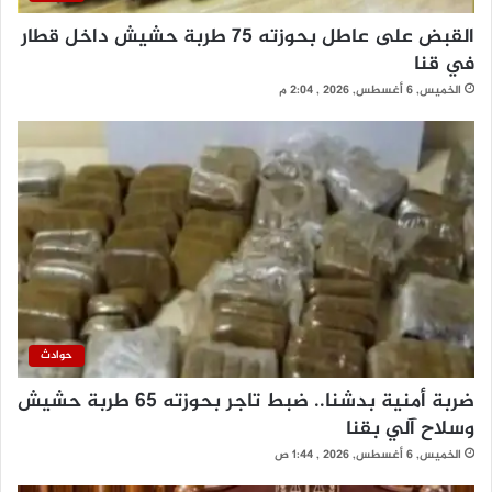
القبض على عاطل بحوزته 75 طربة حشيش داخل قطار
في قنا
الخميس, 6 أغسطس, 2026 , 2:04 م
حوادث
ضربة أمنية بدشنا.. ضبط تاجر بحوزته 65 طربة حشيش
وسلاح آلي بقنا
الخميس, 6 أغسطس, 2026 , 1:44 ص