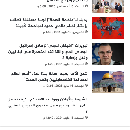
والتعليم وبرامج التكافل
السبت, 16 أغسطس, 2025 , 6:08 م
بديلا لـ”منظمة الصحة”| لجنة مستقلة تطالب
بإنشاء نظام عالمي جديد لمواجهة الأوبئة
الخميس, 13 مايو, 2021 , 1:46 م
تبريرات “افيخاي ادرعي” لإطلاق إسرائيل
الرصاص الحي والقذائف المتفجرة على لبنانيين
وقتل وإصابة 3
السبت, 15 مايو, 2021 , 1:29 م
شيخ الأزهر يوجه رسالة بـ15 لغة: “أدعو العالم
لمساندة الفلسطينيين وكفى الصمت”
الجمعة, 14 مايو, 2021 , 10:24 م
الشروط والأماكن ومواعيد الاستلام.. كيف تحصل
على شقة مدعومة من صندوق التمويل العقاري
؟
السبت, 15 مايو, 2021 , 12:49 م