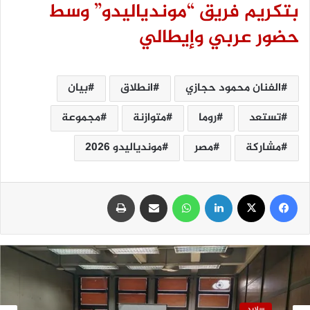
بتكريم فريق “موندياليدو” وسط
حضور عربي وإيطالي
الفنان محمود حجازي
انطلاق
بيان
تستعد
روما
متوازنة
مجموعة
مشاركة
مصر
موندياليدو 2026
فيسبوك
‫X
لينكدإن
واتساب
مشاركة عبر البريد
طباعة
سلايد