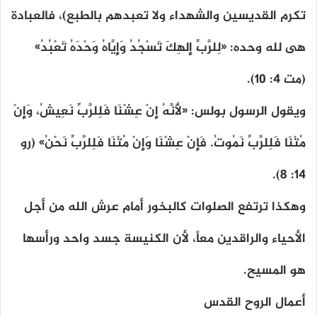
تكرم القديسين والشهداء ولا تعبدهم بالطبع)، فالعبادة
هى لله وحده: «لِلرَّبِّ إِلهِكَ تَسْجُدُ وَإِيَّاهُ وَحْدَهُ تَعْبُدُ»
(مت ٤: ١٠).
ويقول الرسول بولس: «لأَنَّهُ إِنْ عِشْنَا فَلِلرَّبِّ نَعِيشُ، وَإِنْ
مُتْنَا فَلِلرَّبِّ نَمُوتُ. فَإِنْ عِشْنَا وَإِنْ مُتْنَا فَلِلرَّبِّ نَحْنُ» (رو
١٤: ٨).
وهكذا ترتفع الصلوات كالبخور أمام عرش الله من أجل
الأحياء والراقدين معاً، لأن الكنيسة جسد واحد ورأسها
هو المسيح.
أعمال الروح القدس