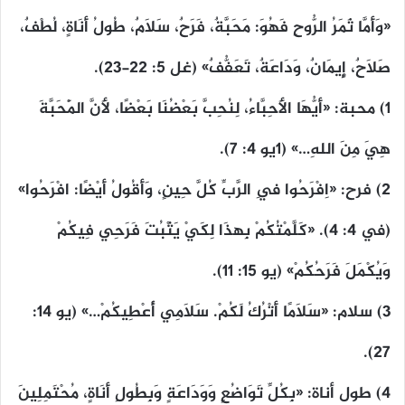
«وَأَمَّا ثَمَرُ الرُّوحِ فَهُوَ: مَحَبَّةٌ، فَرَحٌ، سَلاَمٌ، طُولُ أَنَاةٍ، لُطْفٌ،
صَلاَحٌ، إِيمَانٌ، وَدَاعَةٌ، تَعَفُّفٌ» (غل ٥: ٢٢-٢٣).
١) محبة: «أَيُّهَا الأَحِبَّاءُ، لِنُحِبَّ بَعْضُنَا بَعْضًا، لأَنَّ الْمَحَبَّةَ
هِيَ مِنَ اللهِ…» (١يو ٤: ٧).
٢) فرح: «اِفْرَحُوا فِي الرَّبِّ كُلَّ حِينٍ، وَأَقُولُ أَيْضًا: افْرَحُوا»
(في ٤: ٤). «كَلَّمْتُكُمْ بِهذَا لِكَيْ يَثْبُتَ فَرَحِي فِيكُمْ
وَيُكْمَلَ فَرَحُكُمْ» (يو ١٥: ١١).
٣) سلام: «سَلاَمًا أَتْرُكُ لَكُمْ. سَلاَمِي أُعْطِيكُمْ…» (يو ١٤:
٢٧).
٤) طول أناة: «بِكُلِّ تَوَاضُعٍ وَوَدَاعَةٍ وَبِطُولِ أَنَاةٍ، مُحْتَمِلِينَ