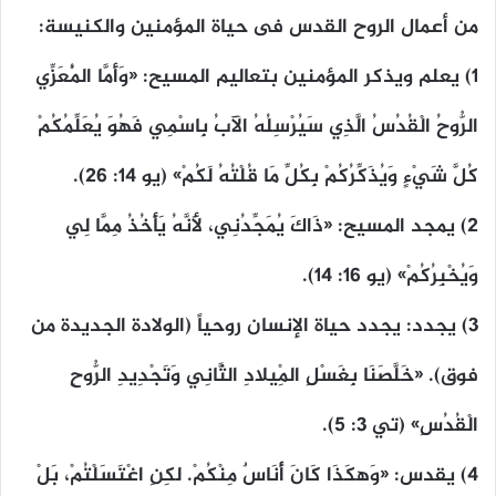
من أعمال الروح القدس فى حياة المؤمنين والكنيسة:
١) يعلم ويذكر المؤمنين بتعاليم المسيح: «وَأَمَّا الْمُعَزِّي
الرُّوحُ الْقُدُسُ الَّذِي سَيُرْسِلُهُ الآبُ بِاسْمِي فَهُوَ يُعَلِّمُكُمْ
كُلَّ شَيْءٍ وَيُذَكِّرُكُمْ بِكُلِّ مَا قُلْتُهُ لَكُمْ» (يو ١٤: ٢٦).
٢) يمجد المسيح: «ذَاكَ يُمَجِّدُنِي، لأَنَّهُ يَأْخُذُ مِمَّا لِي
وَيُخْبِرُكُمْ» (يو ١٦: ١٤).
٣) يجدد: يجدد حياة الإنسان روحياً (الولادة الجديدة من
فوق). «خَلَّصَنَا بِغَسْلِ الْمِيلادِ الثَّانِي وَتَجْدِيدِ الرُّوحِ
الْقُدُسِ» (تي ٣: ٥).
٤) يقدس: «وَهكَذَا كَانَ أُنَاسٌ مِنْكُمْ. لكِنِ اغْتَسَلْتُمْ، بَلْ