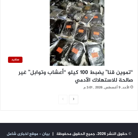
سلايد
“تموين قنا” يضبط 100 كيلو “أعشاب وتوابل” غير
صالحة للاستهلاك الآدمي
الأحد, 9 أغسطس, 2026 , 3:01 م
ا
ا
ل
ل
ص
ص
ف
ف
© حقوق النشر 2026، جميع الحقوق محفوظة |
بيان - موقع اخبارى شامل
ح
ح