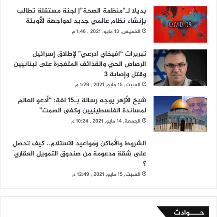
بديلا لـ”منظمة الصحة”| لجنة مستقلة تطالب
بإنشاء نظام عالمي جديد لمواجهة الأوبئة
الخميس, 13 مايو, 2021 , 1:46 م
تبريرات “افيخاي ادرعي” لإطلاق إسرائيل
الرصاص الحي والقذائف المتفجرة على لبنانيين
وقتل وإصابة 3
السبت, 15 مايو, 2021 , 1:29 م
شيخ الأزهر يوجه رسالة بـ15 لغة: “أدعو العالم
لمساندة الفلسطينيين وكفى الصمت”
الجمعة, 14 مايو, 2021 , 10:24 م
الشروط والأماكن ومواعيد الاستلام.. كيف تحصل
على شقة مدعومة من صندوق التمويل العقاري
؟
السبت, 15 مايو, 2021 , 12:49 م
حــــوادث