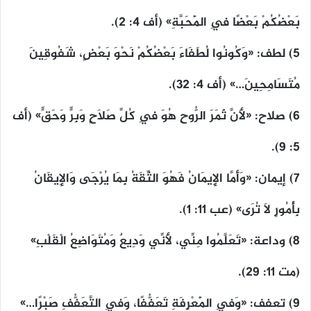
بَعْضُكُمْ بَعْضًا فِي الْمَحَبَّةِ» (أف ٤: ٢).
٥) لطف: «وَكُونُوا لُطَفَاءَ بَعْضُكُمْ نَحْوَ بَعْضٍ، شَفُوقِينَ
مُتَسَامِحِينَ…» (أف ٤: ٣٢).
٦) صلاح: «لأَنَّ ثَمَرَ الرُّوحِ هُوَ فِي كُلِّ صَلاَحٍ وَبِرٍّ وَحَقٍّ» (أف
٥: ٩).
٧) إيمان: «وَأَمَّا الإِيمَانُ فَهُوَ الثِّقَةُ بِمَا يُرْجَى وَالإِيقَانُ
بِأُمُورٍ لاَ تُرَى» (عب ١١: ١).
٨) وداعة: «تَعَلَّمُوا مِنِّي، لأَنِّي وَدِيعٌ وَمُتَوَاضِعُ الْقَلْبِ»
(مت ١١: ٢٩).
٩) تعفف: «وَفِي الْمَعْرِفَةِ تَعَفُّفًا، وَفِي التَّعَفُّفِ صَبْرًا…»