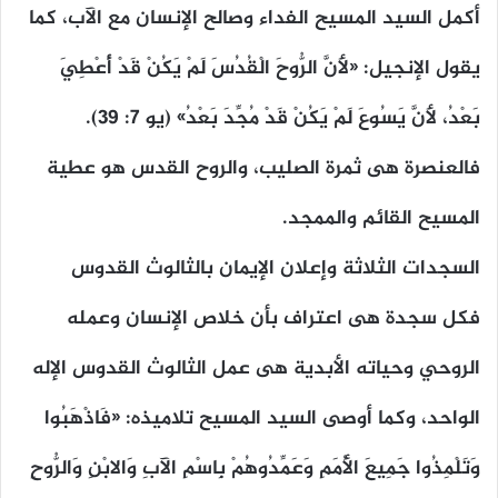
أكمل السيد المسيح الفداء وصالح الإنسان مع الآب، كما
يقول الإنجيل: «لأَنَّ الرُّوحَ الْقُدُسَ لَمْ يَكُنْ قَدْ أُعْطِيَ
بَعْدُ، لأَنَّ يَسُوعَ لَمْ يَكُنْ قَدْ مُجِّدَ بَعْدُ» (يو ٧: ٣٩).
فالعنصرة هى ثمرة الصليب، والروح القدس هو عطية
المسيح القائم والممجد.
السجدات الثلاثة وإعلان الإيمان بالثالوث القدوس
فكل سجدة هى اعتراف بأن خلاص الإنسان وعمله
الروحي وحياته الأبدية هى عمل الثالوث القدوس الإله
الواحد، وكما أوصى السيد المسيح تلاميذه: «فَاذْهَبُوا
وَتَلْمِذُوا جَمِيعَ الأُمَمِ وَعَمِّدُوهُمْ بِاسْمِ الآبِ وَالابْنِ وَالرُّوحِ