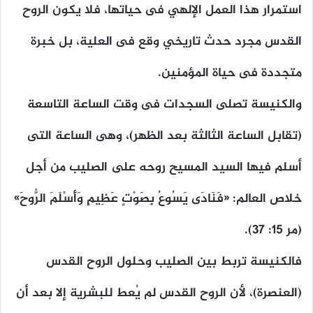
استمرار هذا العمل الإلهي فى حياتها، فلا يكون الروح
القدس مجرد حدث تاريخي وقع فى العلية، بل خبرة
متجددة فى حياة المؤمنين.
والكنيسة تصلى السجدات فى وقت الساعة التاسعة
(تقابل الساعة الثالثة بعد الظهر)، وهى الساعة التى
أسلم فيها السيد المسيح روحه على الصليب من أجل
خلاص العالم: «فَنَادَى يَسُوعُ بِصَوْتٍ عَظِيمٍ وَأَسْلَمَ الرُّوحَ»
(مر ١٥: ٣٧).
فالكنيسة تربط بين الصليب وحلول الروح القدس
(العنصرة)، لأن الروح القدس لم يُعط للبشرية إلا بعد أن