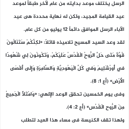
الرسل يختلف موعد بدايته من عام لآخر طبقاً لموعد
عيد القيامة المجيد، ولكن له نهاية محددة هى عيد
الآباء الرسل الموافق دائماً ١٢ يوليو من كل عام.
لقد وعد السيد المسيح تلاميذه قائلاً: «لكِنَّكُمْ سَتَنَالُونَ
قُوَّةً مَتَى حَلَّ الرُّوحُ الْقُدُسُ عَلَيْكُمْ، وَتَكُونُونَ لِي شُهُودًا
فِي أُورُشَلِيمَ وَفِي كُلِّ الْيَهُودِيَّةِ وَالسَّامِرَةِ وَإِلَى أَقْصَى
الأَرْضِ» (أع ١: ٨).
وفى يوم الخمسين تحقق الوعد الإلهي: «وَامْتَلأَ الْجَمِيعُ
مِنَ الرُّوحِ الْقُدُسِ» (أع ٢: ٤).
ولهذا تقف الكنيسة فى مساء هذا العيد لتطلب