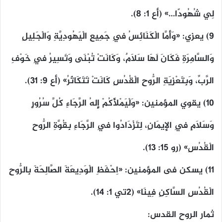
لِي شُهُودًا…» (أع ١: ٨).
٩) يعزي: «وَأَمَّا الْكَنَائِسُ فِي جَمِيعِ الْيَهُودِيَّةِ وَالْجَلِيلِ
وَالسَّامِرَةِ فَكَانَ لَهَا سَلاَمٌ، وَكَانَتْ تُبْنَى وَتَسِيرُ فِي خَوْفِ
الرَّبِّ، وَبِتَعْزِيَةِ الرُّوحِ الْقُدُسِ كَانَتْ تَتَكَاثَرُ» (أع ٩: ٣١).
١٠) يقوي المؤمنين: «وَلْيَمْلأْكُمْ إِلهُ الرَّجَاءِ كُلَّ سُرُورٍ
وَسَلاَمٍ فِي الإِيمَانِ، لِتَزْدَادُوا فِي الرَّجَاءِ بِقُوَّةِ الرُّوحِ
الْقُدُسِ» (رو ١٥: ١٣).
١١) يسكن فى المؤمنين: «اِحْفَظِ الْوَدِيعَةَ الصَّالِحَةَ بِالرُّوحِ
الْقُدُسِ السَّاكِنِ فِينَا» (٢تي ١: ١٤).
ثمار الروح القدس: