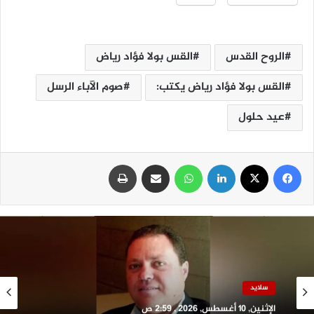
الروح القدس
القس بولا فؤاد رياض
القس بولا فؤاد رياض يكتب:
صوم الآباء الرسل
عيد حلول
فيسبوك
‫X
لينكدإن
واتساب
مشاركة عبر البريد
طباعة
سلايد
الإثنين, 10 أغسطس, 2026 , 2:59 ص