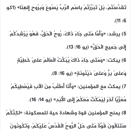
تَقَدَّسْتُمْ، بَلْ تَبَرَّرْتُمْ بِاسْمِ الرَّبِّ يَسُوعَ وَبِرُوحِ إِلهِنَا» (١كو
٦: ١١).
٥) يرشد: «وَأَمَّا مَتَى جَاءَ ذَاكَ، رُوحُ الْحَقِّ، فَهُوَ يَرْشِدُكُمْ
إِلَى جَمِيعِ الْحَقِّ» (يو ١٦: ١٣).
٦) يبكت: «وَمَتَى جَاءَ ذَاكَ يُبَكِّتُ الْعَالَمَ عَلَى خَطِيَّةٍ
وَعَلَى بِرٍّ وَعَلَى دَيْنُونَةٍ» (يو ١٦: ٨).
٧) يمكث مع المؤمنين: «وَأَنَا أَطْلُبُ مِنَ الآبِ فَيُعْطِيكُمْ
مُعَزِّيًا آخَرَ لِيَمْكُثَ مَعَكُمْ إِلَى الأَبَدِ» (يو ١٤: ١٦).
٨) يمنح المؤمنين قوة وشهادة حية للمسكونة: «لكِنَّكُمْ
سَتَنَالُونَ قُوَّةً مَتَى حَلَّ الرُّوحُ الْقُدُسُ عَلَيْكُمْ، وَتَكُونُونَ