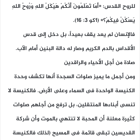
للروح القدس: «أَمَا تَعْلَمُونَ أَنَّكُمْ هَيْكَلُ اللهِ وَرُوحُ اللهِ
يَسْكُنُ فِيكُمْ؟» (١كو ٣: ١٦).
فالإنسان لم يعد يقف بعيداً، بل دخل إلى قدس
الأقداس بالدم الكريم وصار له دالة البنين أمام الآب.
صلاة من أجل الأحياء والراقدين
ومن أجمل ما يميز صلوات السجدة أنها تكشف وحدة
الكنيسة الواحدة فى السماء وعلى الأرض. فالكنيسة لا
تنسى أبناءها المنتقلين، بل ترفع من أجلهم صلوات
كثيرة معلنة أن المحبة لا تنتهي بالموت وأن شركة
القديسين تبقى قائمة فى المسيح (لذلك فالكنيسة