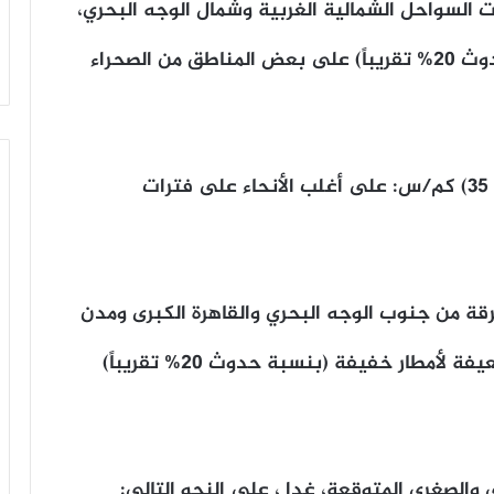
السواحل الشمالية الغربية وشمال الوجه البحري،
قد تكون متوسطة ورعدية أحياناً (بنسبة حدوث 20% تقريباً) على بعض المناطق من الصحراء
​نشاط رياح أحياناً تتراوح سرعتها من (30 إلى 35) كم/س: ​على أغلب الأنحاء على فترات
ة من جنوب الوجه البحري والقاهرة الكبرى ومدن
القناة وشمال الصعيد، وقد يصاحبها فرص ضعيفة لأمطار خفيفة (بنسبة حدوث 20% تقريباً)
والصغرى المتوقعة، غدا ، على النحو التالي: