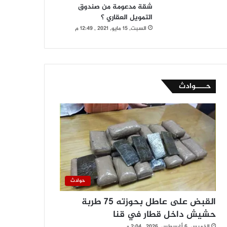
شقة مدعومة من صندوق
التمويل العقاري ؟
السبت, 15 مايو, 2021 , 12:49 م
حــــوادث
حوادث
القبض على عاطل بحوزته 75 طربة
حشيش داخل قطار في قنا
الخميس, 6 أغسطس, 2026 , 2:04 م