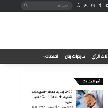
كدإن
‫YouTube
انستقرام
ملخص الموقع RSS
الوضع المظلم
بحث
عن
ات الرأي
سرديات بيان
اقتصاد
أخر المقالات
3400 إصابة بفطر «المبيضات
الأذنية Candida auris» في
أمريكا
الخميس, 6 أغسطس, 2026 , 11:57