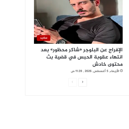
سلايد
الإفراج عن البلوجر «شاكر محظور» بعد
انتهاء عقوبة الحبس في قضية بث
محتوى خادش
الأربعاء, 5 أغسطس, 2026 , 11:39 ص
ا
ا
ل
ل
ص
ص
ف
ف
ح
ح
ة
ة