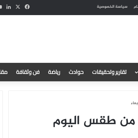
‫X
فيسبوك
لين
ام
سياسة الخصوصية
تقارير وتحقيقات
حوادث
رياضة
فن وثقافة
مقال
بعاء
ر من طقس اليوم