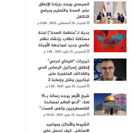
السيسي يوجه بزيادة الإنفاق
على الصحة والتعليم وبرامج
التكافل
السبت, 16 أغسطس, 2025 , 6:08 م
بديلا لـ”منظمة الصحة”| لجنة
مستقلة تطالب بإنشاء نظام
عالمي جديد لمواجهة الأوبئة
الخميس, 13 مايو, 2021 , 1:46 م
تبريرات “افيخاي ادرعي”
لإطلاق إسرائيل الرصاص الحي
والقذائف المتفجرة على
لبنانيين وقتل وإصابة 3
السبت, 15 مايو, 2021 , 1:29 م
شيخ الأزهر يوجه رسالة بـ15
لغة: “أدعو العالم لمساندة
الفلسطينيين وكفى الصمت”
الجمعة, 14 مايو, 2021 , 10:24 م
الشروط والأماكن ومواعيد
الاستلام.. كيف تحصل على