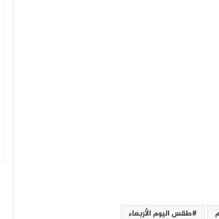
ترامب يوقع أمرًا تنفيذيًا لتقييد الجنسية
الأمريكية بالولادة وتشديد سياسات الهجرة
محمد موسى: الشرق الأوسط أمام مرحلة
بالغة التعقيد
أزمة أشرف داري تتصاعد.. الأهلي يستبعد
قيده واللاعب يتمسك بكامل مستحقاته
طقس اليوم الأربعاء