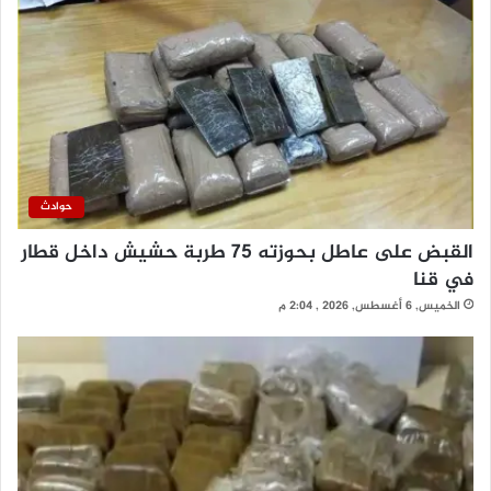
حوادث
القبض على عاطل بحوزته 75 طربة حشيش داخل قطار
في قنا
الخميس, 6 أغسطس, 2026 , 2:04 م