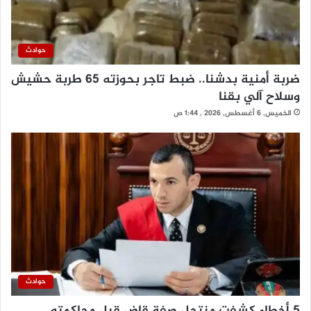
حوادث
ضربة أمنية بدشنا.. ضبط تاجر بحوزته 65 طربة حشيش
وسلاح آلي بقنا
الخميس, 6 أغسطس, 2026 , 1:44 ص
حوادث
5 أخطاء كشفت منتحل صفة قاضٍ قبل محاكمته