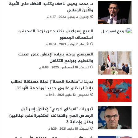
د. محمد يحيى ناصف يكتب: القضاء على الأمية
والأمن الوطني
الإثنين, 3 يوليو, 2023 , 4:27 م
الربيع إسماعيل يكتب: عن نزعة الضحية و
استعطاف الجمهور
الأربعاء, 7 يوليو, 2021 , 10:04 م
السيسي يوجه بزيادة الإنفاق على الصحة
والتعليم وبرامج التكافل
السبت, 16 أغسطس, 2025 , 6:08 م
بديلا لـ”منظمة الصحة”| لجنة مستقلة تطالب
بإنشاء نظام عالمي جديد لمواجهة الأوبئة
الخميس, 13 مايو, 2021 , 1:46 م
تبريرات “افيخاي ادرعي” لإطلاق إسرائيل
الرصاص الحي والقذائف المتفجرة على لبنانيين
وقتل وإصابة 3
السبت, 15 مايو, 2021 , 1:29 م