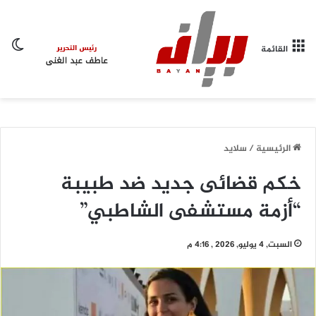
ال
القائمة
الرئيسية
/
سلايد
خكم قضائى جديد ضد طبيبة
“أزمة مستشفى الشاطبي”
السبت, 4 يوليو, 2026 , 4:16 م