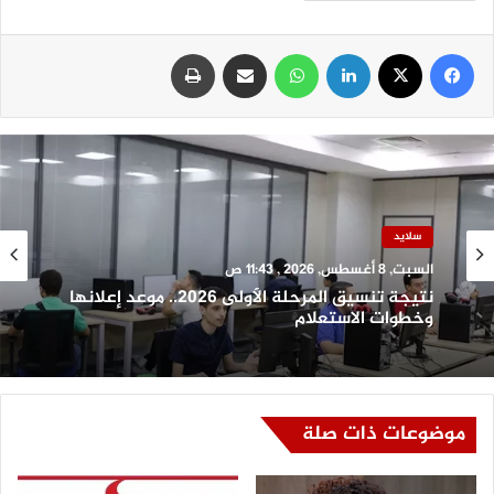
فيسبوك
‫X
لينكدإن
واتساب
مشاركة عبر البريد
طباعة
سلايد
سلايد
السبت, 8 أغسطس, 2026 , 11:43 ص
السبت, 8 أغسطس, 2026 , 10:35 ص
نتيجة تنسيق المرحلة الأولى 2026.. موعد إعلانها
وخطوات الاستعلام
فرق التدخل السريع تنقذ كبارًا بلا مأوى في 6
محافظات وتعيد مواطنًا إلى أسرته
موضوعات ذات صلة