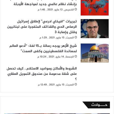
بإنشاء نظام عالمي جديد لمواجهة الأوبئة
الخميس, 13 مايو, 2021 , 1:46 م
تبريرات “افيخاي ادرعي” لإطلاق إسرائيل
الرصاص الحي والقذائف المتفجرة على لبنانيين
وقتل وإصابة 3
السبت, 15 مايو, 2021 , 1:29 م
شيخ الأزهر يوجه رسالة بـ15 لغة: “أدعو العالم
لمساندة الفلسطينيين وكفى الصمت”
الجمعة, 14 مايو, 2021 , 10:24 م
الشروط والأماكن ومواعيد الاستلام.. كيف تحصل
على شقة مدعومة من صندوق التمويل العقاري
؟
السبت, 15 مايو, 2021 , 12:49 م
حــــوادث