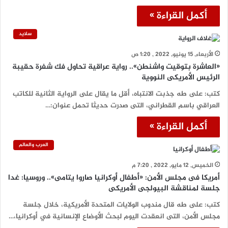
أكمل القراءة »
سلايد
الأربعاء, 15 يونيو, 2022 , 1:20 ص
«العاشرة بتوقيت واشنطن».. رواية عراقية تحاول فك شفرة حقيبة
الرئيس الأمريكى النووية
كتب: على طه جذبت الانتباه، أقل ما يقال على الرواية الثانية للكاتب
العراقي باسم القطراني، التى صدرت حديثا تحمل عنوان:…
أكمل القراءة »
العرب والعالم
الخميس, 12 مايو, 2022 , 7:20 م
أمريكا فى مجلس الأمن: «أطفال أوكرانيا صاروا يتامى».. وروسيا: غدا
جلسة لمناقشة البيولجى الأمريكى
كتب: على طه قال مندوب الولايات المتحدة الأمريكية، خلال جلسة
مجلس الأمن، التى انعقدت اليوم لبحث الأوضاع الإنسانية في أوكرانيا،…