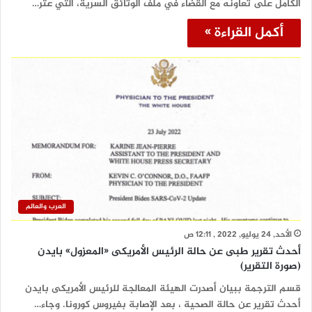
الكامل على تعاونه مع القضاء في ملف الوثائق السرية، التي عثر…
أكمل القراءة »
العرب والعالم
الأحد, 24 يوليو, 2022 , 12:11 ص
أحدث تقرير طبى عن حالة الرئيس الأمريكى «المعزول» بايدن
(صورة التقرير)
قسم الترجمة ببيان أصدرت الهيئة المعالجة للرئيس الأمريكى بايدن
أحدث تقرير عن حالة الصحية ، بعد الإصابة بفيروس كورونا. وجاء…