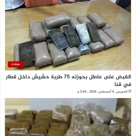
حوادث
القبض على عاطل بحوزته 75 طربة حشيش داخل قطار
في قنا
الخميس, 6 أغسطس, 2026 , 2:04 م