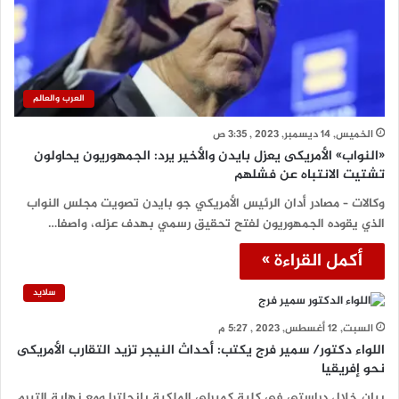
العرب والعالم
الخميس, 14 ديسمبر, 2023 , 3:35 ص
«النواب» الأمريكى يعزل بايدن والأخير يرد: الجمهوريون يحاولون
تشتيت الانتباه عن فشلهم
وكالات – مصادر أدان الرئيس الأمريكي جو بايدن تصويت مجلس النواب
الذي يقوده الجمهوريون لفتح تحقيق رسمي بهدف عزله، واصفا…
أكمل القراءة »
سلايد
السبت, 12 أغسطس, 2023 , 5:27 م
اللواء دكتور/ سمير فرج يكتب: أحداث النيجر تزيد التقارب الأمريكى
نحو إفريقيا
بيان خلال دراستى فى كلية كمبرلى الملكية بإنجلترا ومع نهاية التيرم