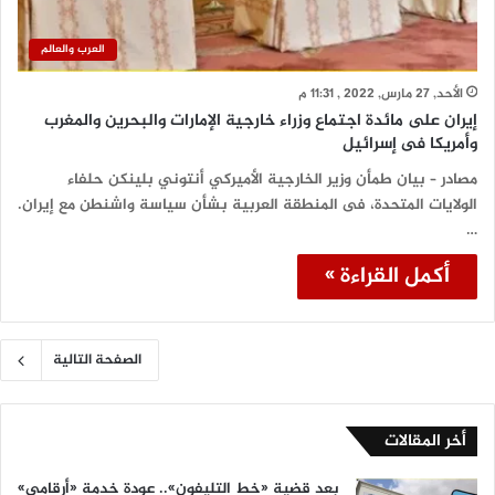
العرب والعالم
الأحد, 27 مارس, 2022 , 11:31 م
إيران على مائدة اجتماع وزراء خارجية الإمارات والبحرين والمغرب
وأمريكا فى إسرائيل
مصادر – بيان طمأن وزير الخارجية الأميركي أنتوني بلينكن حلفاء
الولايات المتحدة، فى المنطقة العربية بشأن سياسة واشنطن مع إيران.
…
أكمل القراءة »
الصفحة التالية
أخر المقالات
بعد قضية «خط التليفون».. عودة خدمة «أرقامي»