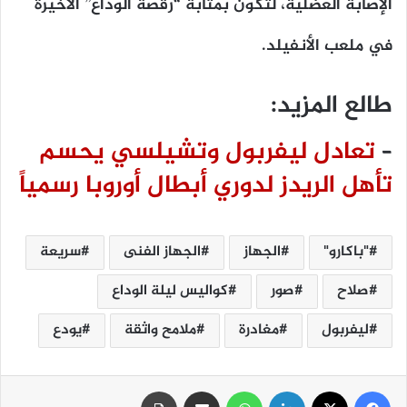
الإصابة العضلية، لتكون بمثابة “رقصة الوداع” الأخيرة
في ملعب الأنفيلد.
طالع المزيد:
–
تعادل ليفربول وتشيلسي يحسم
تأهل الريدز لدوري أبطال أوروبا رسمياً
"باكارو"
الجهاز
الجهاز الفنى
سريعة
صلاح
صور
كواليس ليلة الوداع
ليفربول
مغادرة
ملامح واثقة
يودع
فيسبوك
‫X
لينكدإن
واتساب
مشاركة عبر البريد
طباعة