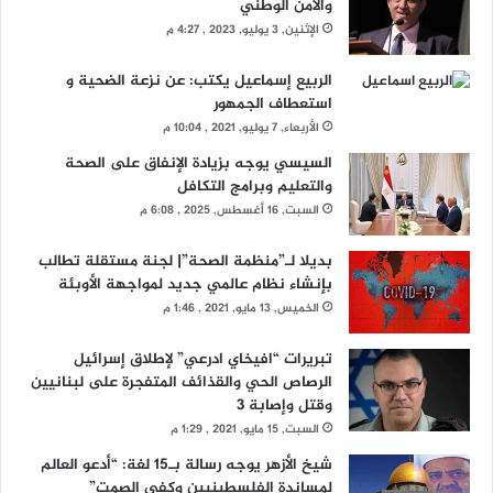
والأمن الوطني
الإثنين, 3 يوليو, 2023 , 4:27 م
الربيع إسماعيل يكتب: عن نزعة الضحية و
استعطاف الجمهور
الأربعاء, 7 يوليو, 2021 , 10:04 م
السيسي يوجه بزيادة الإنفاق على الصحة
والتعليم وبرامج التكافل
السبت, 16 أغسطس, 2025 , 6:08 م
بديلا لـ”منظمة الصحة”| لجنة مستقلة تطالب
بإنشاء نظام عالمي جديد لمواجهة الأوبئة
الخميس, 13 مايو, 2021 , 1:46 م
تبريرات “افيخاي ادرعي” لإطلاق إسرائيل
الرصاص الحي والقذائف المتفجرة على لبنانيين
وقتل وإصابة 3
السبت, 15 مايو, 2021 , 1:29 م
شيخ الأزهر يوجه رسالة بـ15 لغة: “أدعو العالم
لمساندة الفلسطينيين وكفى الصمت”