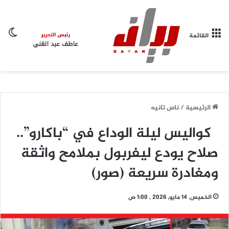
ال
القائمة
الرئيسية
/
ناس تانيه
كواليس ليلة الوداع في “باكارو”..
صلاح يودع ليفربول بملامح واثقة
ومغادرة سريعة (صور)
الخميس, 14 مايو, 2026 , 1:00 ص