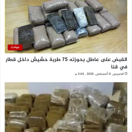
حوادث
القبض على عاطل بحوزته 75 طربة حشيش داخل قطار
في قنا
الخميس, 6 أغسطس, 2026 , 2:04 م