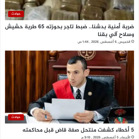
حوادث
ضربة أمنية بدشنا.. ضبط تاجر بحوزته 65 طربة حشيش
وسلاح آلي بقنا
الخميس, 6 أغسطس, 2026 , 1:44 ص
حوادث
5 أخطاء كشفت منتحل صفة قاضٍ قبل محاكمته
الأربعاء, 5 أغسطس, 2026 , 9:10 م