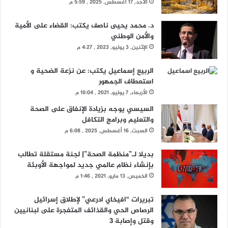
الأحد, 17 أغسطس, 2025 , 5:59 م
د. محمد يحيى ناصف يكتب: القضاء على الأمية
والأمن الوطني
الإثنين, 3 يوليو, 2023 , 4:27 م
الربيع إسماعيل يكتب: عن نزعة الضحية و
استعطاف الجمهور
الأربعاء, 7 يوليو, 2021 , 10:04 م
السيسي يوجه بزيادة الإنفاق على الصحة
والتعليم وبرامج التكافل
السبت, 16 أغسطس, 2025 , 6:08 م
بديلا لـ”منظمة الصحة”| لجنة مستقلة تطالب
بإنشاء نظام عالمي جديد لمواجهة الأوبئة
الخميس, 13 مايو, 2021 , 1:46 م
تبريرات “افيخاي ادرعي” لإطلاق إسرائيل
الرصاص الحي والقذائف المتفجرة على لبنانيين
وقتل وإصابة 3