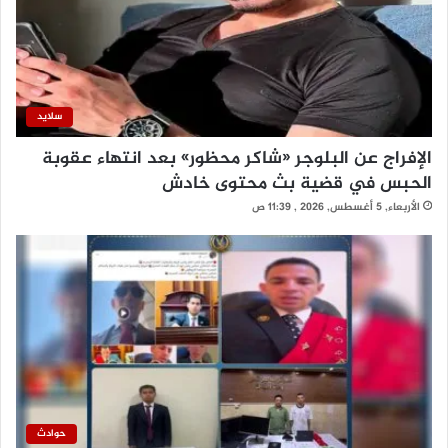
سلايد
الإفراج عن البلوجر «شاكر محظور» بعد انتهاء عقوبة
الحبس في قضية بث محتوى خادش
الأربعاء, 5 أغسطس, 2026 , 11:39 ص
حوادث