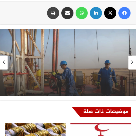
فيسبوك
‫X
لينكدإن
واتساب
مشاركة عبر البريد
طباعة
سلايد
الخميس, 6 أغسطس, 2026 , 10:41 ص
وزير البترول يتفقد استئناف أعمال الحفر بحقل
البركة في أسوان بعد توقف منذ عام 2022
موضوعات ذات صلة