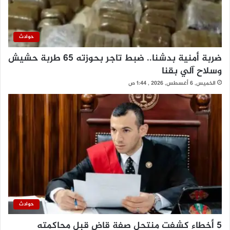
حوادث
ضربة أمنية بدشنا.. ضبط تاجر بحوزته 65 طربة حشيش
وسلاح آلي بقنا
الخميس, 6 أغسطس, 2026 , 1:44 ص
حوادث
5 أخطاء كشفت منتحل صفة قاضٍ قبل محاكمته