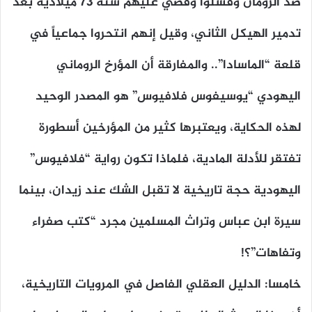
ضد الرومان وفشلوا وقُضي عليهم سنة 73 ميلادية بعد
تدمير الهيكل الثاني، وقيل إنهم انتحروا جماعياً في
قلعة “الماسادا”.. والمفارقة أن المؤرخ الروماني
اليهودي “يوسيفوس فلافيوس” هو المصدر الوحيد
لهذه الحكاية، ويعتبرها كثير من المؤرخين أسطورة
تفتقر للأدلة المادية، فلماذا تكون رواية “فلافيوس”
اليهودية حجة تاريخية لا تقبل الشك عند زيدان، بينما
سيرة ابن عباس وتراث المسلمين مجرد “كتب صفراء
وتفاهات”؟!
خامسا: الدليل العقلي الفاصل في المرويات التاريخية،