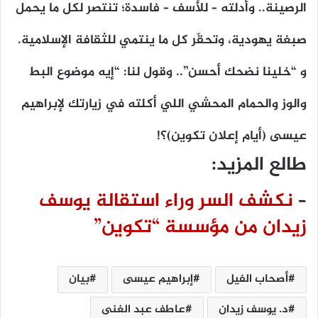
الرصينة.. وأدلته – للأسف – فاسدة؛ تنتصر لكل ما يحمل
صبغة يهودية، وتحقّر كل ما ينتمي للثقافة الإسلامية.
و “خلينا نضحك أحسن”.. وقول لنا: “إيه موضوع البط
والوز والحمام المحشي اللي أكلته في زيارتك لإبراهيم
عيسى (أيام إعلان تكوين)؟!
طالع المزيد:
–
نكشف السر وراء استقالة يوسف
زيدان من مؤسسة “تكوين”
أصحاب الفيل
إبراهيم عيسى
بيان
د. يوسف زيدان
عاطف عبد الغنى