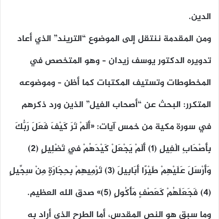
الدين.
ومن المقدمة ننتقل إلى الموضوع “التريند” الذي أعاد
تدويره الدكتور يوسف زيدان – وهو المتخصص في
المخطوطات وتستيف المكتبات كما أظن – وموضوعه
المتكرر: البحث عن “أصحاب الفيل” الذين ورد ذكرهم
في سورة مكية من خمس آيات: «أَلَمْ تَرَ كَيْفَ فَعَلَ رَبُّكَ
بِأَصْحَابِ الْفِيلِ (1) أَلَمْ يَجْعَلْ كَيْدَهُمْ فِي تَضْلِيلٍ (2)
وَأَرْسَلَ عَلَيْهِمْ طَيْرًا أَبَابِيلَ (3) تَرْمِيهِمْ بِحِجَارَةٍ مِنْ سِجِّيلٍ
(4) فَجَعَلَهُمْ كَعَصْفٍ مَأْكُولٍ (5)» صدق الله العظيم.
وما سبق هو النص المقدس، أما الطرح الذي أراد به