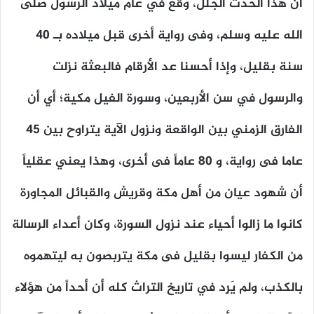
أن هذا الحدث الجلل، وقع في عام ميلاد الرسول صلى
الله عليه وسلم، وفى رواية أخرى قبل ميلاده بـ 40
سنة بقليل، وإذا أحسنا عد الأرقام فالبعثة نزلت
والرسول في سن الأربعين، وسورة الفيل مكية؛ أي أن
الفارق الزمني بين الواقعة ونزول الآية يتراوح بين 45
عاما فى رواية، و 80 عاماً فى أخرى، وهذا يعني عقلياً
أن شهود عيان من أهل مكة وقريش والقبائل المجاورة
كانوا ما زالوا أحياء عند نزول السورة، وكان أعداء الرسالة
من الكفار ليسوا بقليل فى مكة يتربصون به ليتهموه
بالكذب، ولم يَرِد في تاريخ التراث كله أن أحداً من هؤلاء