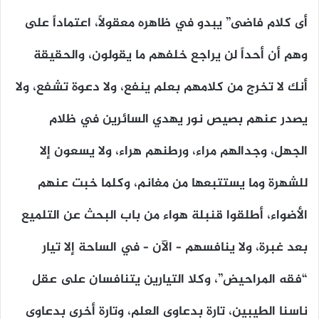
أى كلام فاضى” يبدو في ظاهره معقولاً، اعتماداً على
وهمِ أن أحداً لن يراجع خلفهم ما يقولون، والحقيقة
أنك لا تخرج من كلامهم بعلم ينفع، ولا دعوة تشفع، ولا
يصدر عنهم بصيص نور يهدي السائرين في ظلام
الجهل، وجدالهم مراء، ورطنهم هراء، ولا يسعون إلا
للشهرة وما يستتبعها من مغانم، وكلما خبت عنهم
الأضواء، أطلقوا قنبلة هواء من باب البحث عن التلميع
بعد غبرة، ولا ينافسهم – الآن – في الساحة إلا تيار
“فقه المراحيض”، وكلا التيارين يتنافسان على عقل
ناسنا الطيبين، تارة بدعاوى العلم، وتارة أخرى بدعاوى