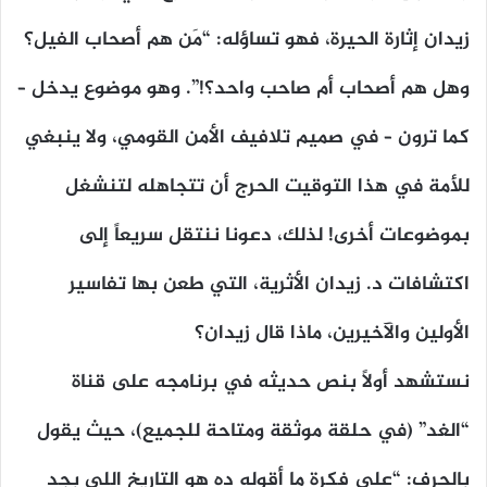
زيدان إثارة الحيرة، فهو تساؤله: “مَن هم أصحاب الفيل؟
وهل هم أصحاب أم صاحب واحد؟!”. وهو موضوع يدخل –
كما ترون – في صميم تلافيف الأمن القومي، ولا ينبغي
للأمة في هذا التوقيت الحرج أن تتجاهله لتنشغل
بموضوعات أخرى! لذلك، دعونا ننتقل سريعاً إلى
اكتشافات د. زيدان الأثرية، التي طعن بها تفاسير
الأولين والآخيرين، ماذا قال زيدان؟
نستشهد أولاً بنص حديثه في برنامجه على قناة
“الغد” (في حلقة موثقة ومتاحة للجميع)، حيث يقول
بالحرف: “على فكرة ما أقوله ده هو التاريخ اللي بجد