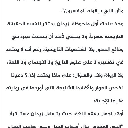
مش اللي بيقوله المفسرون”.
وخذ عندك أول ملحوظة: زيدان يحتكر لنفسه الحقيقة
التاريخية حصرياً، ولا ينبغي لأحد أن يتحدث غيره في
وقائع الدهور ولا الشخصيات التاريخية، رغم أنه لا يعتمد
في تفسيره لا على علوم التاريخ ولا الاجتماع، ولا اللغة،
ولا الرواة، ولا… والسؤال: على ماذا يعتمد إذن؟ دعونا
نفحص العوار والأغلاط الشنيعة التي أوردها في روايته
وفيها الإجابة:
أولا: الجهل بفقه اللغة، حيث يتساءل زيدان مستنكراً:
“النص المقدس قال أصحاب الفيل وليس صاحب الفيل،