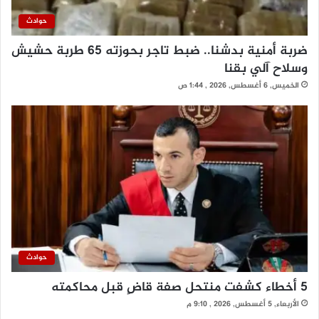
حوادث
ضربة أمنية بدشنا.. ضبط تاجر بحوزته 65 طربة حشيش
وسلاح آلي بقنا
الخميس, 6 أغسطس, 2026 , 1:44 ص
حوادث
5 أخطاء كشفت منتحل صفة قاضٍ قبل محاكمته
الأربعاء, 5 أغسطس, 2026 , 9:10 م