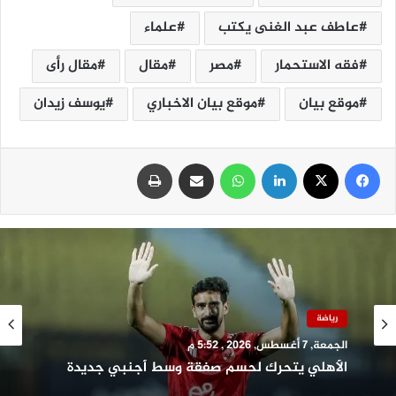
عاطف عبد الغنى يكتب
علماء
فقه الاستحمار
مصر
مقال
مقال رأى
موقع بيان
موقع بيان الاخباري
يوسف زيدان
فيسبوك
‫X
لينكدإن
واتساب
مشاركة عبر البريد
طباعة
رياضة
الجمعة, 7 أغسطس, 2026 , 5:52 م
الأهلي يتحرك لحسم صفقة وسط أجنبي جديدة