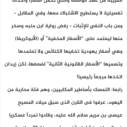
القريبة من عهد الواقعة والتي تحمل أشعاراً وأحداثا
تفصيلية لا يستطيع الاشتباك معها، وفي المقابل –
ومن باب النفي للإثبات – رفض رواية ابن منبه وسخر
منها ليعتمد على “الأسفار المخفية” أو (الأبوكريفا)
وهي أسفار يهودية تخفيها الكنائس ولا تعتمدها
وتسميها “الأسفار القانونية الثانية” لضعفها، لكن زيدان
اتخذها مرجعاً رئيسيا!
رابعا: التمسك بأساطير المكابيين، وهم فئة محاربة من
اليهود، عرفوا فى القرن الذى سبق ميلاد المسيح
عيسى بن مريم سلام الله عليه، وقادوا تمرداً عسكريا