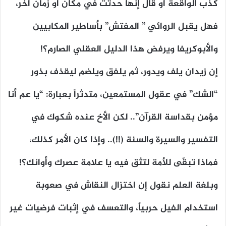
كذّب الواقعة أو قال إنها حدثت في مكان أو زمان آخر،
فهل يقبل الروائي ” المفتش” بأساطير المكابيين
والأبوكريفا ويرفض هذا الدليل العقلي الصارم؟!
إن زيدان يلف ويدور، ثم يلفق ويلضم ليقذف بذور
“الشك” في عقول المستمعين، متدثراً بعبارة: “يا عم أنا
مؤمن بقداسة القرآن”.. لكن الأخ عنده شكوك في
التفسير والسيرة والسنة (!!).. وإذا كان الأمر كذلك،
فماذا تبقّى للأمة لتثق فيه يا علامة عصرك وأوانك؟!
وبلغة العلم نقول إن اختزال النقاش في صعوبة
استخدام الفيل حربياً، والتعسف في إثبات فرضيات غير