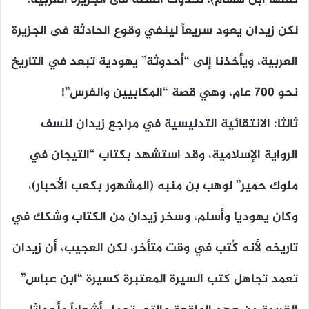
نقلها ابن هشام)، لحدوث القصة فى الجزيرة العربية،
لكن زيدان يعود سريعاً لينفي وقوع الحادثة فى الجزيرة
العربية، ويأخذنا إلى “أحدوثة” يهودية تبعد في التاريخ
نحو 700 عام، وهي قصة “المكابيين والفرس”!
ثالثا: الانتقائية التدليسية في مراجع زيدان لنسف
الرواية الإسلامية، وقد استشهد بكتاب “التيجان في
ملوك حمير” لوهب بن منبه (المشهور بكعب الأحبار)،
وكان يهوديا وأسلم، وسخر زيدان من الكتاب وشكك في
تاريخه لأنه كُتب في وقت متأخر، لكن العجيب، أن زيدان
تعمد تجاهل كتب السيرة المعتبرة كسيرة “ابن عباس”