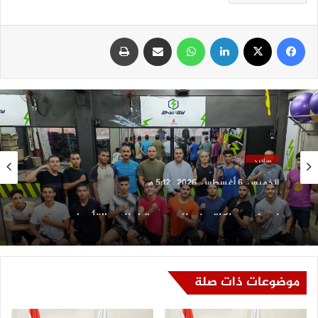
فيسبوك
‫X
لينكدإن
واتساب
مشاركة عبر البريد
طباعة
سلايد
الخميس, 6 أغسطس, 2026 , 5:12 م
نموذج محاكاة و نصائح مهمة لطلاب التأهيل
العسكري بكفر الشيخ لإجتياز اختبار السمات
موضوعات ذات صلة