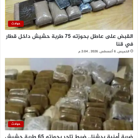
حوادث
القبض على عاطل بحوزته 75 طربة حشيش داخل قطار
في قنا
الخميس, 6 أغسطس, 2026 , 2:04 م
حوادث
ضربة أمنية بدشنا.. ضبط تاجر بحوزته 65 طربة حشيش