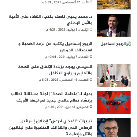
الأحد, 17 أغسطس, 2025 , 5:59 م
د. محمد يحيى ناصف يكتب: القضاء على الأمية
والأمن الوطني
الإثنين, 3 يوليو, 2023 , 4:27 م
الربيع إسماعيل يكتب: عن نزعة الضحية و
استعطاف الجمهور
الأربعاء, 7 يوليو, 2021 , 10:04 م
السيسي يوجه بزيادة الإنفاق على الصحة
والتعليم وبرامج التكافل
السبت, 16 أغسطس, 2025 , 6:08 م
بديلا لـ”منظمة الصحة”| لجنة مستقلة تطالب
بإنشاء نظام عالمي جديد لمواجهة الأوبئة
الخميس, 13 مايو, 2021 , 1:46 م
تبريرات “افيخاي ادرعي” لإطلاق إسرائيل
الرصاص الحي والقذائف المتفجرة على لبنانيين
وقتل وإصابة 3