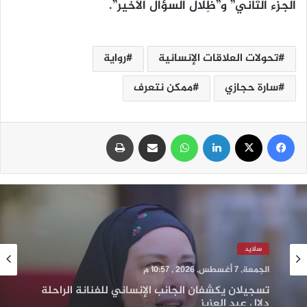
الجزء الثاني” و”ظِلال السؤال الأخير”.
تحولات العلاقات الإنسانية
رواية
سارة حجازي
ممكن نتعرف
فيسبوك
‫X
لينكدإن
واتساب
مشاركة عبر البريد
طباعة
سلايد
الخميس, 6 أغسطس, 2026 , 8:53 ص
مدحت صالح يحيي حفل ختام مهرجان القلعة
2026 في ليلة طربية مميزة