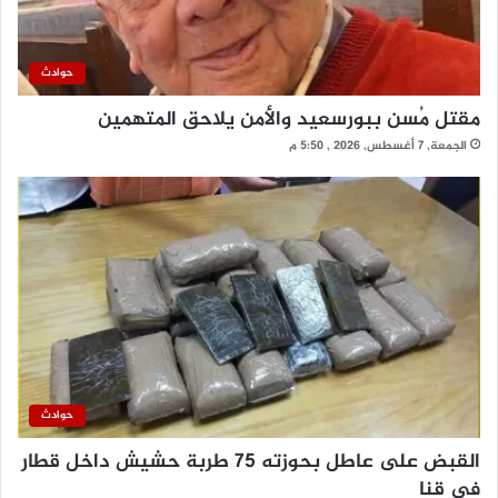
حوادث
مقتل مُسن ببورسعيد والأمن يلاحق المتهمين
الجمعة, 7 أغسطس, 2026 , 5:50 م
حوادث
القبض على عاطل بحوزته 75 طربة حشيش داخل قطار
في قنا