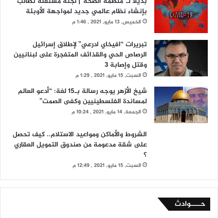
بديلا لـ”منظمة الصحة”| لجنة مستقلة تطالب
بإنشاء نظام عالمي جديد لمواجهة الأوبئة
الخميس, 13 مايو, 2021 , 1:46 م
تبريرات “افيخاي ادرعي” لإطلاق إسرائيل
الرصاص الحي والقذائف المتفجرة على لبنانيين
وقتل وإصابة 3
السبت, 15 مايو, 2021 , 1:29 م
شيخ الأزهر يوجه رسالة بـ15 لغة: “أدعو العالم
لمساندة الفلسطينيين وكفى الصمت”
الجمعة, 14 مايو, 2021 , 10:24 م
الشروط والأماكن ومواعيد الاستلام.. كيف تحصل
على شقة مدعومة من صندوق التمويل العقاري
؟
السبت, 15 مايو, 2021 , 12:49 م
حــــوادث