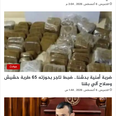
الخميس, 6 أغسطس, 2026 , 2:04 م
حوادث
ضربة أمنية بدشنا.. ضبط تاجر بحوزته 65 طربة حشيش
وسلاح آلي بقنا
الخميس, 6 أغسطس, 2026 , 1:44 ص