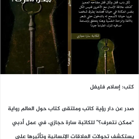
كتب: إسلام فليفل
صدر عن دار رؤية كاتب وملتقى كتاب حول العالم رواية
“ممكن نتعرف؟” للكاتبة سارة حجازي، في عمل أدبي
يستكشف تحولات العلاقات الإنسانية وتأثيرها على