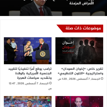
متهم بقتل والده وطعن والدته وشقيقه.. هل
الجمعة, 7 أغسطس, 2026 , 2:37 ص
تآكلت قدسية الأسرة؟
موضوعات ذات صلة
وزارة الصحة تقدم 5 نصائح ذهبية للوقاية من
الأمراض المزمنة
تقرير خاص: «إخوان السودان»
ترامب يوقع أمرًا تنفيذيًا لتقييد
واستراتيجية «التلون التنظيمي»
الجنسية الأمريكية بالولادة
وتشديد سياسات الهجرة
الجمعة, 7 أغسطس, 2026 , 1:20 ص
الجمعة, 7 أغسطس, 2026 , 12:47
ص