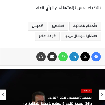
تشكيك يمس نزاهتها أمام الرأي العام.
أحكام قضائية
تشهير
حبس
قضايا سوشال ميديا
وفاء عامر
فيسبوك
‫X
لينكدإن
واتساب
مشاركة عبر البريد
طباعة
تقارير وتحقيقات
الجمعة, 7 أغسطس, 2026 , 2:25 ص
سلايد