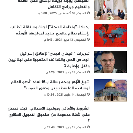
السيسي يوجه بزيادة الإنفاق على الصحة
والتعليم وبرامج التكافل
السبت, 16 أغسطس, 2025 , 6:08 م
بديلا لـ”منظمة الصحة”| لجنة مستقلة تطالب
بإنشاء نظام عالمي جديد لمواجهة الأوبئة
الخميس, 13 مايو, 2021 , 1:46 م
تبريرات “افيخاي ادرعي” لإطلاق إسرائيل
الرصاص الحي والقذائف المتفجرة على لبنانيين
وقتل وإصابة 3
السبت, 15 مايو, 2021 , 1:29 م
شيخ الأزهر يوجه رسالة بـ15 لغة: “أدعو العالم
لمساندة الفلسطينيين وكفى الصمت”
الجمعة, 14 مايو, 2021 , 10:24 م
الشروط والأماكن ومواعيد الاستلام.. كيف تحصل
على شقة مدعومة من صندوق التمويل العقاري
؟
السبت, 15 مايو, 2021 , 12:49 م