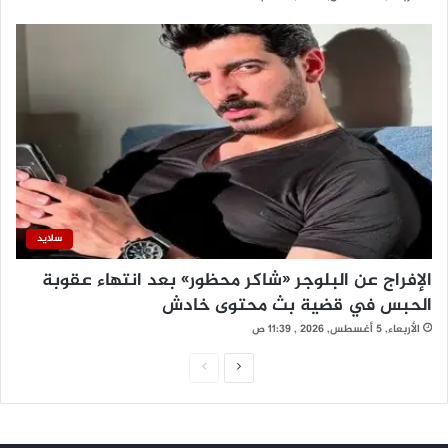
سلايد
الإفراج عن البلوجر «شاكر محظور» بعد انتهاء عقوبة
الحبس في قضية بث محتوى خادش
الأربعاء, 5 أغسطس, 2026 , 11:39 ص
ا
ا
ل
ل
ص
ص