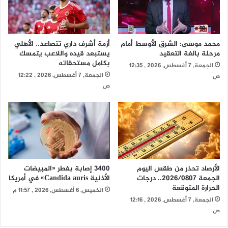
محمد موسى: الشرق الأوسط أمام
أزمة أشرف داري تتصاعد.. الأهلي
مرحلة بالغة التعقيد
يستبعد قيده واللاعب يتمسك
بكامل مستحقاته
الجمعة, 7 أغسطس, 2026 , 12:35
الجمعة, 7 أغسطس, 2026 , 12:22
ص
ص
الأرصاد تحذر من طقس اليوم
3400 إصابة بفطر «المبيضات
الجمعة 2026/0807.. درجات
الأذنية Candida auris» في أمريكا
الحرارة المتوقعة
الخميس, 6 أغسطس, 2026 , 11:57 م
الجمعة, 7 أغسطس, 2026 , 12:16
ص