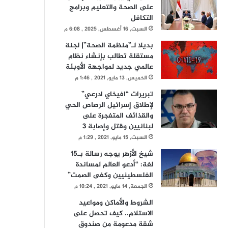
على الصحة والتعليم وبرامج
التكافل
السبت, 16 أغسطس, 2025 , 6:08 م
بديلا لـ”منظمة الصحة”| لجنة
مستقلة تطالب بإنشاء نظام
عالمي جديد لمواجهة الأوبئة
الخميس, 13 مايو, 2021 , 1:46 م
تبريرات “افيخاي ادرعي”
لإطلاق إسرائيل الرصاص الحي
والقذائف المتفجرة على
لبنانيين وقتل وإصابة 3
السبت, 15 مايو, 2021 , 1:29 م
شيخ الأزهر يوجه رسالة بـ15
لغة: “أدعو العالم لمساندة
الفلسطينيين وكفى الصمت”
الجمعة, 14 مايو, 2021 , 10:24 م
الشروط والأماكن ومواعيد
الاستلام.. كيف تحصل على
شقة مدعومة من صندوق