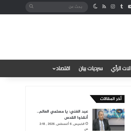
كدإن
‫YouTube
انستقرام
ملخص الموقع RSS
الوضع المظلم
بحث
عن
ات الرأي
سرديات بيان
اقتصاد
أخر المقالات
عبد الغني: يا مسلمي العالم..
أنقذوا القدس
الخميس, 6 أغسطس, 2026 , 2:18
ص