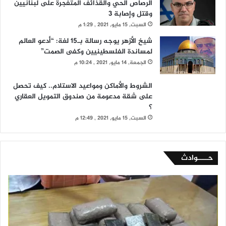
الرصاص الحي والقذائف المتفجرة على لبنانيين
وقتل وإصابة 3
السبت, 15 مايو, 2021 , 1:29 م
شيخ الأزهر يوجه رسالة بـ15 لغة: “أدعو العالم
لمساندة الفلسطينيين وكفى الصمت”
الجمعة, 14 مايو, 2021 , 10:24 م
الشروط والأماكن ومواعيد الاستلام.. كيف تحصل
على شقة مدعومة من صندوق التمويل العقاري
؟
السبت, 15 مايو, 2021 , 12:49 م
حــــوادث