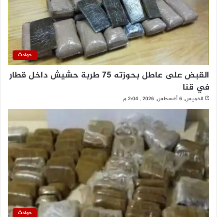
حوادث
القبض على عاطل بحوزته 75 طربة حشيش داخل قطار
في قنا
الخميس, 6 أغسطس, 2026 , 2:04 م
حوادث