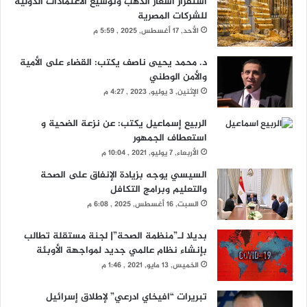
استقرار أسعار الذهب وتوسيع الاعتمادات الدولية
للشركات المصرية
الأحد, 17 أغسطس, 2025 , 5:59 م
د. محمد يحيى ناصف يكتب: القضاء على الأمية
والأمن الوطني
الإثنين, 3 يوليو, 2023 , 4:27 م
الربيع إسماعيل يكتب: عن نزعة الضحية و
استعطاف الجمهور
الأربعاء, 7 يوليو, 2021 , 10:04 م
السيسي يوجه بزيادة الإنفاق على الصحة
والتعليم وبرامج التكافل
السبت, 16 أغسطس, 2025 , 6:08 م
بديلا لـ”منظمة الصحة”| لجنة مستقلة تطالب
بإنشاء نظام عالمي جديد لمواجهة الأوبئة
الخميس, 13 مايو, 2021 , 1:46 م
تبريرات “افيخاي ادرعي” لإطلاق إسرائيل