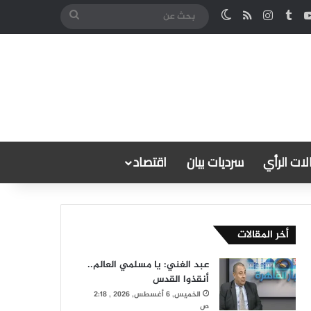
كدإن
‫YouTube
انستقرام
ملخص الموقع RSS
الوضع المظلم
بحث
عن
ات الرأي
سرديات بيان
اقتصاد
أخر المقالات
عبد الغني: يا مسلمي العالم..
أنقذوا القدس
الخميس, 6 أغسطس, 2026 , 2:18
ص