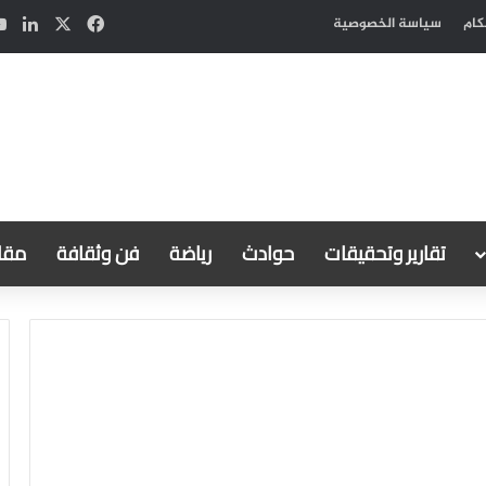
‫X
فيسبوك
لين
كام
سياسة الخصوصية
تقارير وتحقيقات
حوادث
رياضة
فن وثقافة
مقال