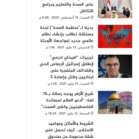
على الصحة والتعليم وبرامج
التكافل
السبت, 16 أغسطس, 2025 , 6:08 م
بديلا لـ”منظمة الصحة”| لجنة
مستقلة تطالب بإنشاء نظام
عالمي جديد لمواجهة الأوبئة
الخميس, 13 مايو, 2021 , 1:46 م
تبريرات “افيخاي ادرعي”
لإطلاق إسرائيل الرصاص الحي
والقذائف المتفجرة على
لبنانيين وقتل وإصابة 3
السبت, 15 مايو, 2021 , 1:29 م
شيخ الأزهر يوجه رسالة بـ15
لغة: “أدعو العالم لمساندة
الفلسطينيين وكفى الصمت”
الجمعة, 14 مايو, 2021 , 10:24 م
الشروط والأماكن ومواعيد
الاستلام.. كيف تحصل على
شقة مدعومة من صندوق