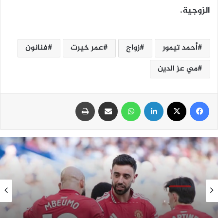
الزوجية.
أحمد تيمور
زواج
عمر خيرت
فنانون
مي عز الدين
فيسبوك
‫X
لينكدإن
واتساب
مشاركة عبر البريد
طباعة
رياضة
السبت, 8 أغسطس, 2026 , 8:03 ص
مانشستر يونايتد يواجه باريس سان جيرمان