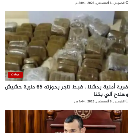
الخميس, 6 أغسطس, 2026 , 2:04 م
حوادث
ضربة أمنية بدشنا.. ضبط تاجر بحوزته 65 طربة حشيش
وسلاح آلي بقنا
الخميس, 6 أغسطس, 2026 , 1:44 ص