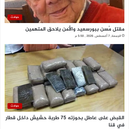
حوادث
مقتل مُسن ببورسعيد والأمن يلاحق المتهمين
الجمعة, 7 أغسطس, 2026 , 5:50 م
حوادث
القبض على عاطل بحوزته 75 طربة حشيش داخل قطار
في قنا