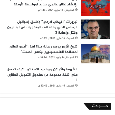
بإنشاء نظام عالمي جديد لمواجهة الأوبئة
الخميس, 13 مايو, 2021 , 1:46 م
تبريرات “افيخاي ادرعي” لإطلاق إسرائيل
الرصاص الحي والقذائف المتفجرة على لبنانيين
وقتل وإصابة 3
السبت, 15 مايو, 2021 , 1:29 م
شيخ الأزهر يوجه رسالة بـ15 لغة: “أدعو العالم
لمساندة الفلسطينيين وكفى الصمت”
الجمعة, 14 مايو, 2021 , 10:24 م
الشروط والأماكن ومواعيد الاستلام.. كيف تحصل
على شقة مدعومة من صندوق التمويل العقاري
؟
السبت, 15 مايو, 2021 , 12:49 م
حــــوادث