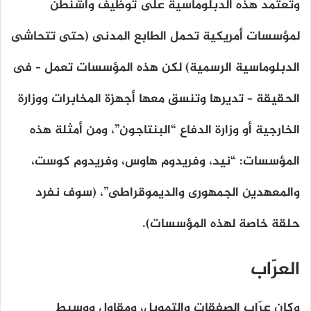
وتعتمد هذه الدبلوماسية على توظيف واشنطن
لمؤسسات أمريكية تحمل الطابع المدنى (حتى تتحاشى
الدبلوماسية الرسمية) لكن هذه المؤسسات تعمل – فى
الحقيقة – تديرها وتنسق معها أجهزة المخابرات ووزارة
الخارجية أو وزارة الدفاع “البنتاجون”، ومن أمثلة هذه
المؤسسات: “نيد، وفريدوم هاوس، وفريدوم كوست،
والمعهدين الجمهورى والديموقراطى”، (سوف نفرد
حلقة خاصة لهذه المؤسسات).
العرّاب
وكان عرّاب الصفقات والتمويل، ومقاول ووسيط