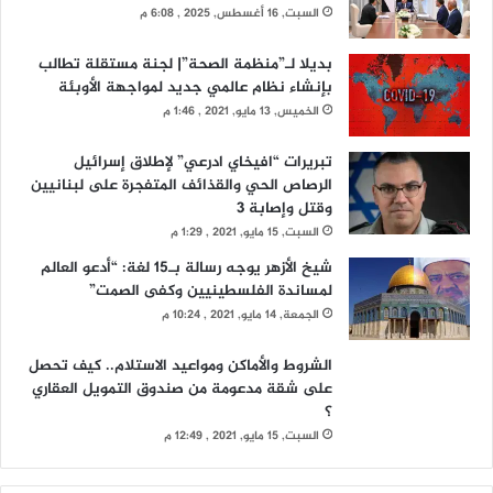
السبت, 16 أغسطس, 2025 , 6:08 م
بديلا لـ”منظمة الصحة”| لجنة مستقلة تطالب
بإنشاء نظام عالمي جديد لمواجهة الأوبئة
الخميس, 13 مايو, 2021 , 1:46 م
تبريرات “افيخاي ادرعي” لإطلاق إسرائيل
الرصاص الحي والقذائف المتفجرة على لبنانيين
وقتل وإصابة 3
السبت, 15 مايو, 2021 , 1:29 م
شيخ الأزهر يوجه رسالة بـ15 لغة: “أدعو العالم
لمساندة الفلسطينيين وكفى الصمت”
الجمعة, 14 مايو, 2021 , 10:24 م
الشروط والأماكن ومواعيد الاستلام.. كيف تحصل
على شقة مدعومة من صندوق التمويل العقاري
؟
السبت, 15 مايو, 2021 , 12:49 م