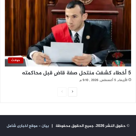
حوادث
5 أخطاء كشفت منتحل صفة قاضٍ قبل محاكمته
الأربعاء, 5 أغسطس, 2026 , 9:10 م
ا
ا
ل
ل
ص
ص
ف
ف
© حقوق النشر 2026، جميع الحقوق محفوظة |
بيان - موقع اخبارى شامل
ح
ح
ة
ة