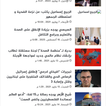
الإثنين, 3 يوليو, 2023 , 4:27 م
الربيع إسماعيل يكتب: عن نزعة الضحية و
استعطاف الجمهور
الأربعاء, 7 يوليو, 2021 , 10:04 م
السيسي يوجه بزيادة الإنفاق على الصحة
والتعليم وبرامج التكافل
السبت, 16 أغسطس, 2025 , 6:08 م
بديلا لـ”منظمة الصحة”| لجنة مستقلة تطالب
بإنشاء نظام عالمي جديد لمواجهة الأوبئة
الخميس, 13 مايو, 2021 , 1:46 م
تبريرات “افيخاي ادرعي” لإطلاق إسرائيل
الرصاص الحي والقذائف المتفجرة على لبنانيين
وقتل وإصابة 3
السبت, 15 مايو, 2021 , 1:29 م
شيخ الأزهر يوجه رسالة بـ15 لغة: “أدعو العالم
لمساندة الفلسطينيين وكفى الصمت”
الجمعة, 14 مايو, 2021 , 10:24 م