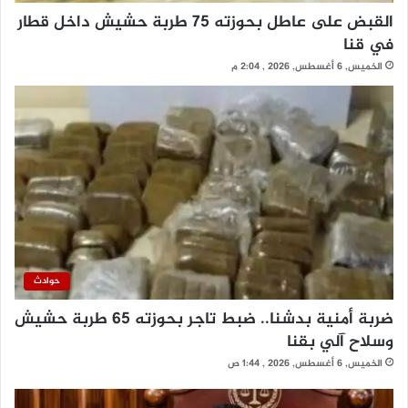
القبض على عاطل بحوزته 75 طربة حشيش داخل قطار
في قنا
الخميس, 6 أغسطس, 2026 , 2:04 م
حوادث
ضربة أمنية بدشنا.. ضبط تاجر بحوزته 65 طربة حشيش
وسلاح آلي بقنا
الخميس, 6 أغسطس, 2026 , 1:44 ص